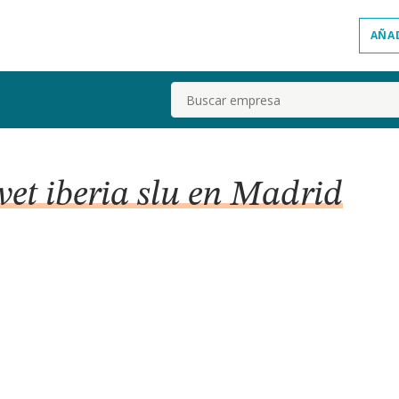
AÑA
Buscar
vet iberia slu en Madrid