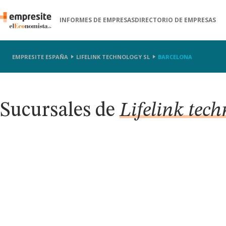
INFORMES DE EMPRESAS
DIRECTORIO DE EMPRESAS
EMPRESITE ESPAÑA
LIFELINK TECHNOLOGY SL
BARCELONA
Sucursales de
Lifelink tech