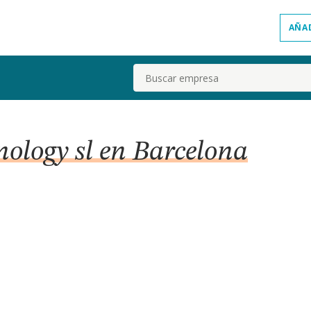
AÑA
Buscar
nology sl en Barcelona