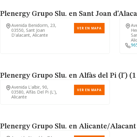
Plenergy Grupo Slu.
en Sant Joan d'Alaca
Avenida Benidorm, 23,
Av
VER EN MAPA
03550, Sant Joan
He
D'alacant, Alicante
San
Ali
96
Plenergy Grupo Slu.
en Alfàs del Pi (l') (
Avenida L'albir, 90,
VER EN MAPA
03580, Alfàs Del Pi (l'),
Alicante
Plenergy Grupo Slu.
en Alicante/Alacant 