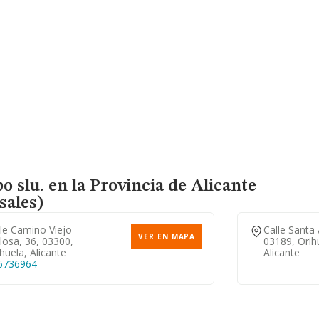
 slu. en la Provincia de Alicante
sales)
le Camino Viejo
Calle Santa 
VER EN MAPA
losa, 36, 03300,
03189, Orih
huela, Alicante
Alicante
6736964