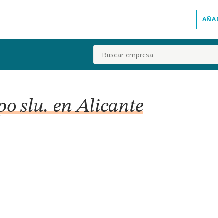
AÑA
Buscar
po slu. en Alicante