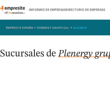
INFORMES DE EMPRESAS
DIRECTORIO DE EMPRESAS
EMPRESITE ESPAÑA
PLENERGY GRUPO SLU.
ALICANTE
Sucursales de
Plenergy gru