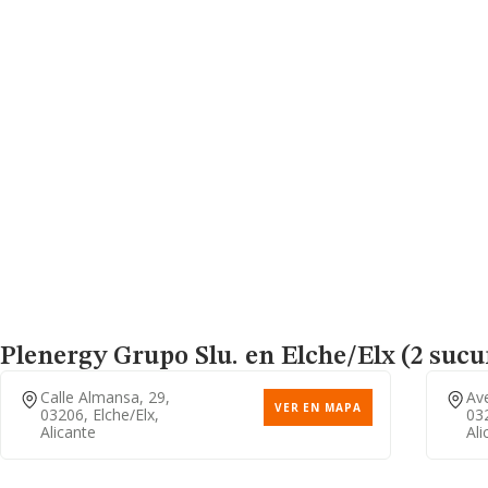
Plenergy Grupo Slu.
en Elche/Elx (2 sucu
Calle Almansa, 29,
Ave
VER EN MAPA
03206, Elche/elx,
032
Alicante
Ali