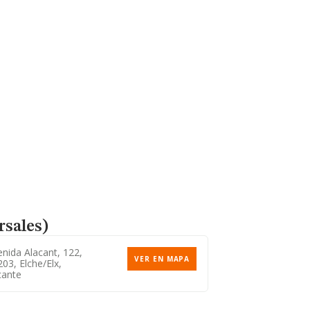
rsales)
nida Alacant, 122,
VER EN MAPA
03, Elche/elx,
cante