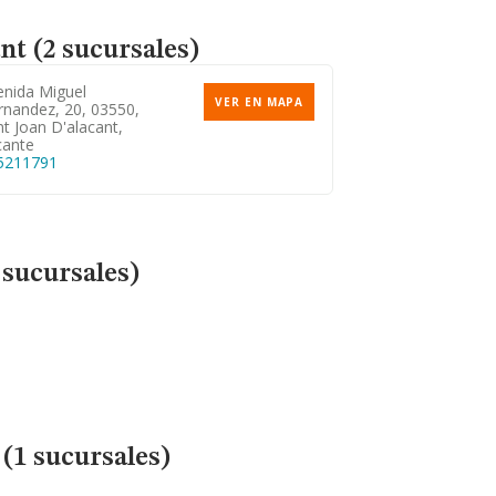
nt (2 sucursales)
enida Miguel
VER EN MAPA
rnandez, 20, 03550,
t Joan D'alacant,
cante
5211791
1 sucursales)
(1 sucursales)