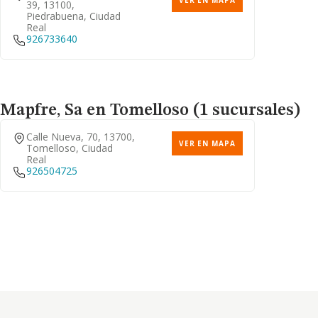
VER EN MAPA
39, 13100,
Piedrabuena, Ciudad
Real
926733640
Mapfre, Sa
en Tomelloso (1 sucursales)
Calle Nueva, 70, 13700,
VER EN MAPA
Tomelloso, Ciudad
Real
926504725