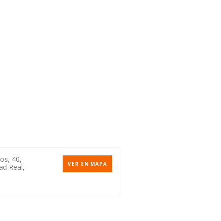
os, 40,
VER EN MAPA
ad Real,