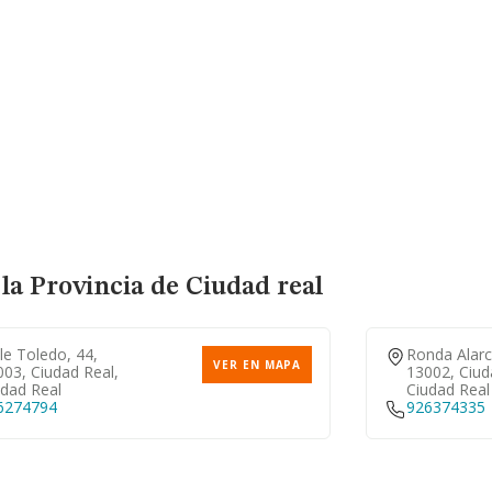
la Provincia de Ciudad real
le Toledo, 44,
Ronda Alarc
VER EN MAPA
03, Ciudad Real,
13002, Ciud
udad Real
Ciudad Real
6274794
926374335