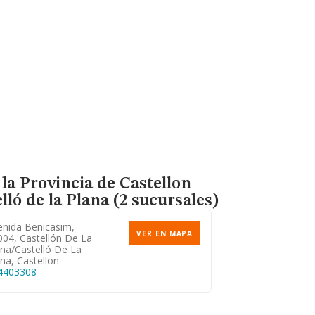
la Provincia de Castellon
lló de la Plana (2 sucursales)
enida Benicasim,
VER EN MAPA
004, Castellón De La
ana/castelló De La
na, Castellon
4403308