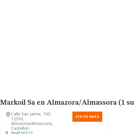
Markoil Sa
en Almazora/Almassora (1 su
Calle San Jaime, 190,
VER EN MAPA
12550,
Almazora/almassora,
Castellon
964550523