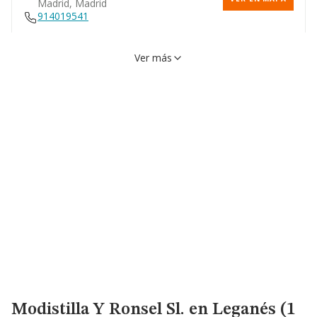
Madrid, Madrid
914019541
Ver más
Calle Doctor Fleming, 24,
VER EN MAPA
28036, Madrid, Madrid
910619686
Modistilla Y Ronsel Sl.
en Leganés (1