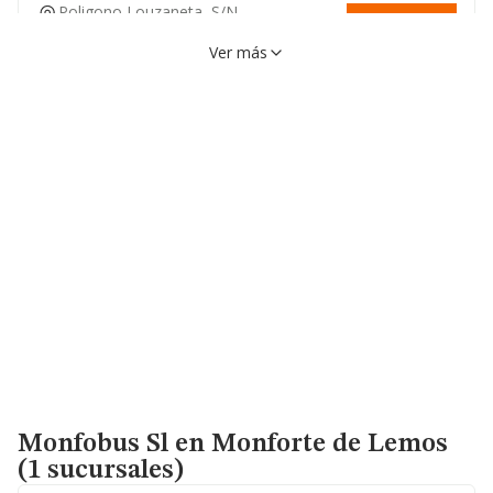
Poligono Louzaneta, S/n,
VER EN MAPA
27297, Lugo, Lugo
Ver más
Calle Areeiras, 1, 27297,
VER EN MAPA
Lugo, Lugo
982253609
Lugar Camiño Vilar, 50,
VER EN MAPA
27160, Lugo, Lugo
Monfobus Sl
en Monforte de Lemos
(1 sucursales)