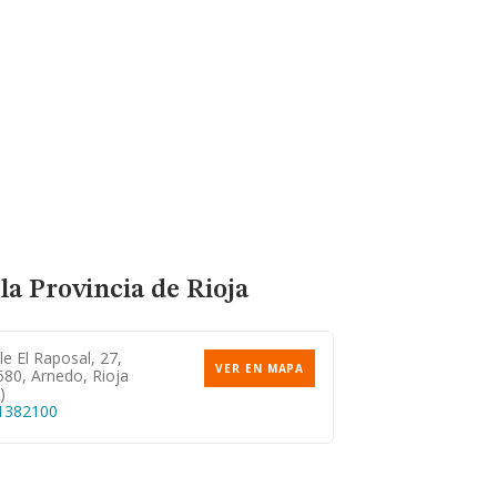
la Provincia de Rioja
le El Raposal, 27,
VER EN MAPA
580, Arnedo, Rioja
)
1382100