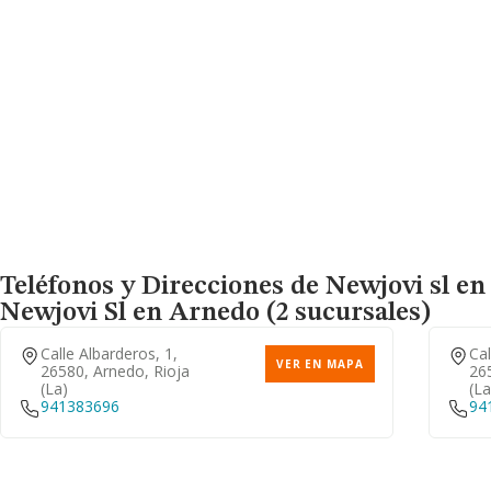
Teléfonos y Direcciones de Newjovi sl en 
Newjovi Sl
en Arnedo (2 sucursales)
Calle Albarderos, 1,
Cal
VER EN MAPA
26580, Arnedo, Rioja
26
(la)
(la
941383696
94