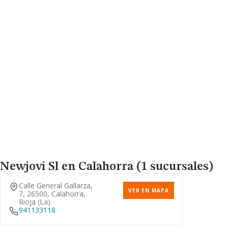
Newjovi Sl
en Calahorra (1 sucursales)
Calle General Gallarza,
VER EN MAPA
7, 26500, Calahorra,
Rioja (la)
941133118