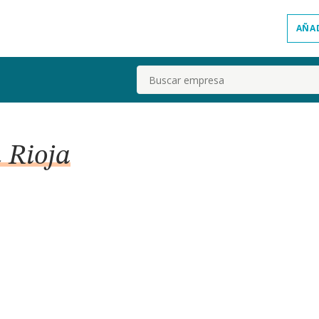
AÑA
Buscar
n Rioja