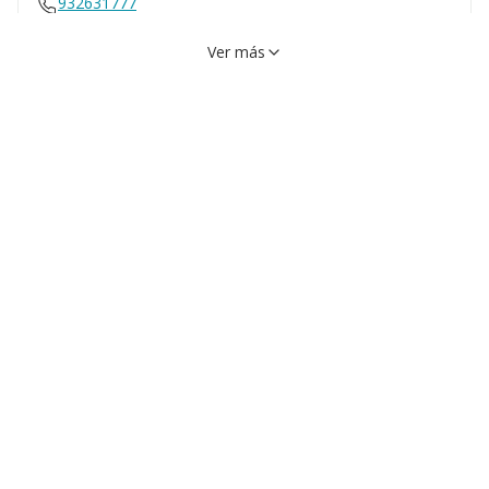
932631777
Ver más
Calle Longitudinal 6, 89,
VER EN MAPA
08040, Barcelona, Barcelona
932621732
Calle Numero 41, 08040,
VER EN MAPA
Barcelona, Barcelona
900900277