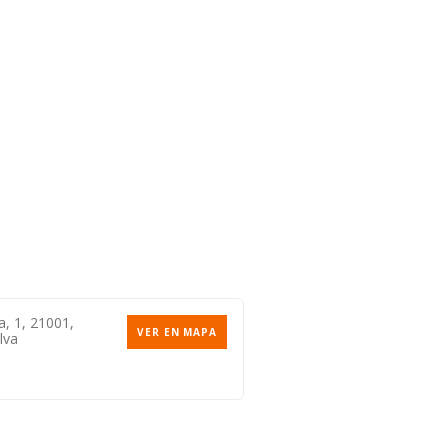
a, 1, 21001,
VER EN MAPA
lva