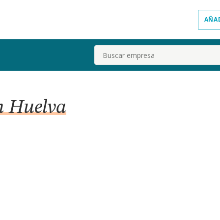
AÑA
Buscar
en Huelva