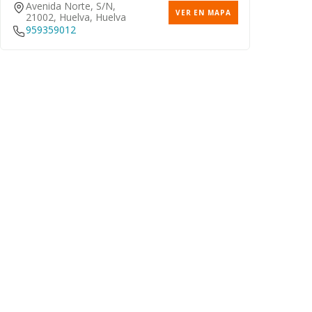
Avenida Norte, S/n,
VER EN MAPA
21002, Huelva, Huelva
959359012