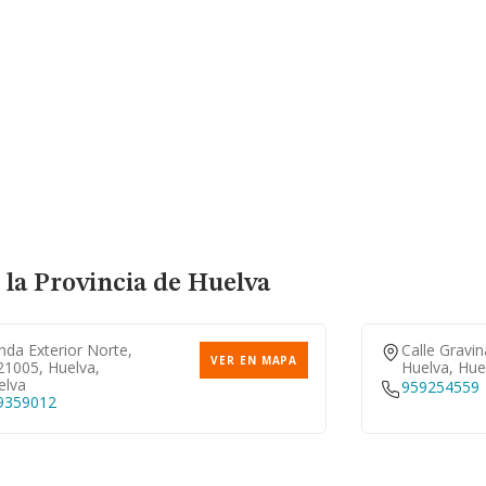
 la Provincia de Huelva
da Exterior Norte,
Calle Gravin
VER EN MAPA
21005, Huelva,
Huelva, Hue
elva
959254559
9359012