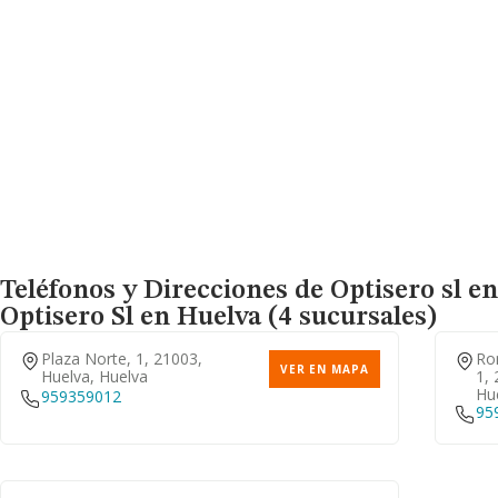
Teléfonos y Direcciones de Optisero sl en
Optisero Sl
en Huelva (4 sucursales)
Plaza Norte, 1, 21003,
Ron
VER EN MAPA
Huelva, Huelva
1, 
Hu
959359012
95