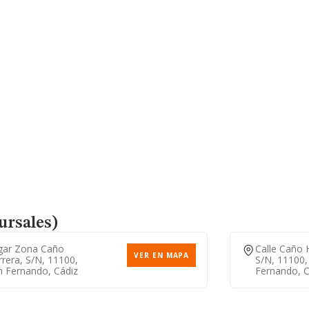
ursales)
gar Zona Caño
Calle Caño 
VER EN MAPA
rera, S/n, 11100,
S/n, 11100,
n Fernando, Cádiz
Fernando, C