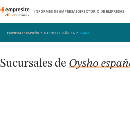
INFORMES DE EMPRESAS
DIRECTORIO DE EMPRESAS
EMPRESITE ESPAÑA
OYSHO ESPAÑA SA
CADIZ
Sucursales de
Oysho españ