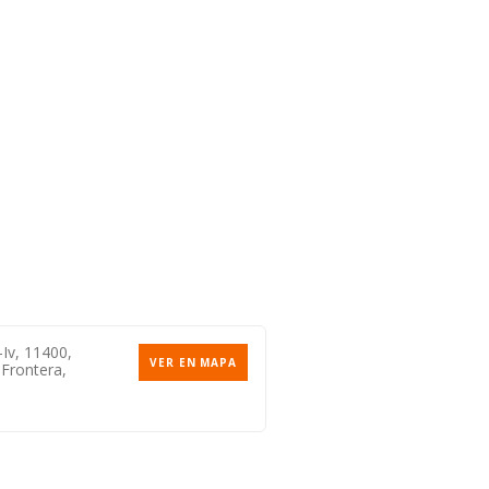
-Iv, 11400,
VER EN MAPA
 Frontera,