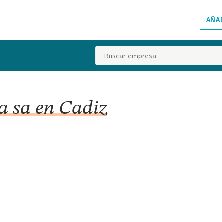
AÑA
Buscar
a sa en Cadiz