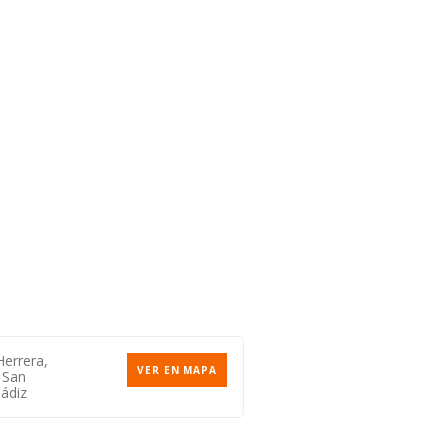
Herrera,
VER EN MAPA
 San
ádiz