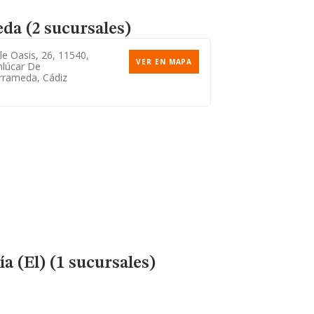
da (2 sucursales)
le Oasis, 26, 11540,
VER EN MAPA
nlúcar De
rrameda, Cádiz
a (El) (1 sucursales)