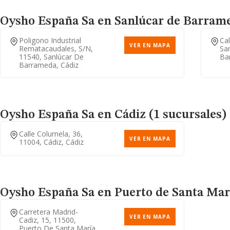
Oysho España Sa
en Sanlúcar de Barrame
Poligono Industrial
Cal
VER EN MAPA
Rematacaudales, S/n,
Sa
11540, Sanlúcar De
Ba
Barrameda, Cádiz
Oysho España Sa
en Cádiz (1 sucursales)
Calle Columela, 36,
VER EN MAPA
11004, Cádiz, Cádiz
Oysho España Sa
en Puerto de Santa Marí
Carretera Madrid-
VER EN MAPA
Cadiz, 15, 11500,
Puerto De Santa María