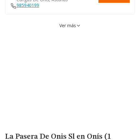
985940199
Ver más
Lugar Llenin, S/n, 33556,
VER EN MAPA
Cangas De Onís, Asturias
La Pasera De Onis Sl
en Onís (1