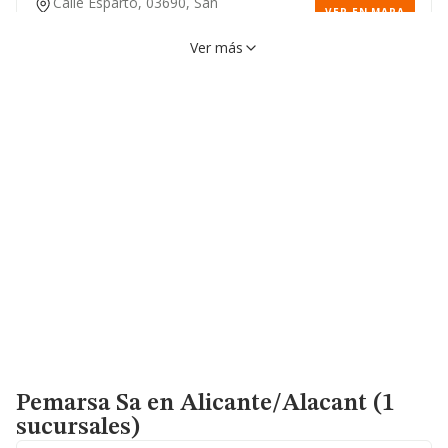
Calle Esparto, 03690, San
VER EN MAPA
Vicente Del Raspeig/sant
Vicent Del Raspeig, Alicante
Ver más
Partida Canastel-A, 98, 03690,
VER EN MAPA
San Vicente Del Raspeig/sant
Vicent Del Raspeig, Alicante
Pemarsa Sa
en Alicante/Alacant (1
sucursales)