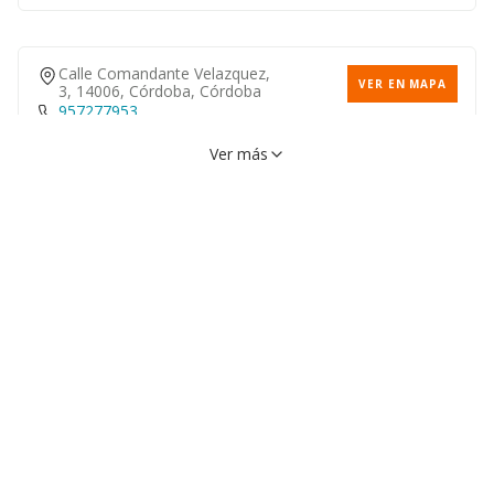
Calle Comandante Velazquez,
VER EN MAPA
3, 14006, Córdoba, Córdoba
957277953
Ver más
Calle Libertador Hidalgo Y
VER EN MAPA
Costilla, 3, 14013, Córdoba,
Córdoba
957297463
Calle Escritor Ramirez
VER EN MAPA
Gongora, 1, 14014, Córdoba,
Córdoba
957257703