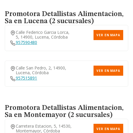
Calle Isla Formentera, 16,
VER EN MAPA
14011, Córdoba, Córdoba
957463600
Promotora Detallistas Alimentacion,
Sa
en Lucena (2 sucursales)
Calle Federico Garcia Lorca,
VER EN MAPA
5, 14900, Lucena, Córdoba
Poligono Industrial
VER EN MAPA
Fuensanta, S/n, 14010,
957590480
Córdoba, Córdoba
957255199
Calle San Pedro, 2, 14900,
VER EN MAPA
Lucena, Córdoba
957515891
Promotora Detallistas Alimentacion,
Sa
en Montemayor (2 sucursales)
Carretera Estacion, 5, 14530,
VER EN MAPA
Montemayor, Córdoba