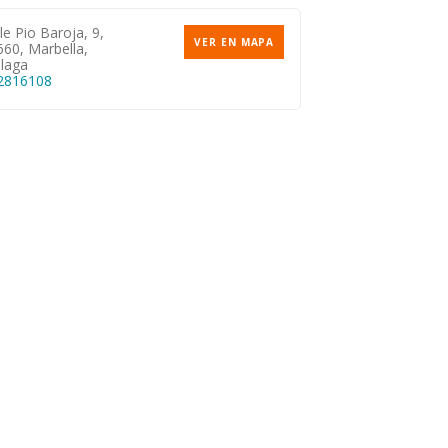
le Pio Baroja, 9,
VER EN MAPA
60, Marbella,
laga
2816108