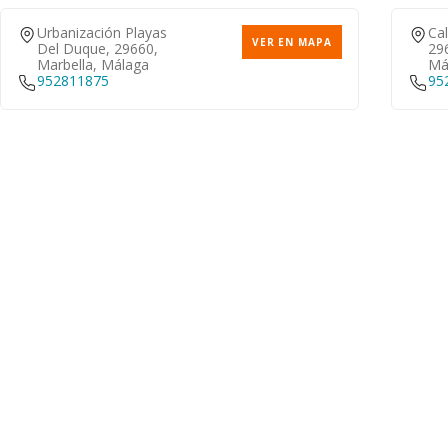
Urbanización Playas
Cal
VER EN MAPA
Del Duque, 29660,
296
Marbella, Málaga
Má
952811875
95