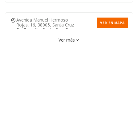
Avenida Manuel Hermoso
VER EN MAPA
Rojas, 16, 38005, Santa Cruz
De Tenerife, Santa Cruz De
Tenerife
922227587
Ver más