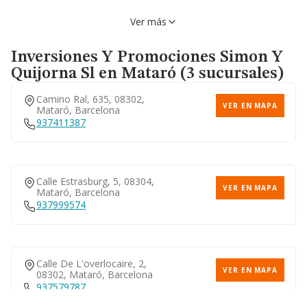
Calle Del Progres, 48, 08904,
Ver más
VER EN MAPA
Hospitalet De Llobregat (l'),
Barcelona
934482647
Inversiones Y Promociones Simon Y
Quijorna Sl
en Mataró (3 sucursales)
Camino Ral, 635, 08302,
VER EN MAPA
Mataró, Barcelona
937411387
Calle Estrasburg, 5, 08304,
VER EN MAPA
Mataró, Barcelona
937999574
Calle De L'overlocaire, 2,
VER EN MAPA
08302, Mataró, Barcelona
937579787