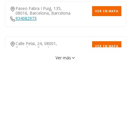
Paseo Fabra I Puig, 135,
VER EN MAPA
08016, Barcelona, Barcelona
934082973
Calle Pelai, 24, 08001,
VER EN MAPA
Barcelona, Barcelona
933043660
Ver más
Ronda Sant Pere, 3, 08010,
VER EN MAPA
Barcelona, Barcelona
933027643