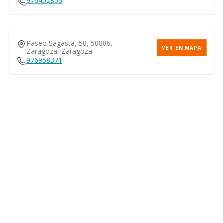
976402856
Paseo Sagasta, 50, 50006,
VER EN MAPA
Zaragoza, Zaragoza
976958371