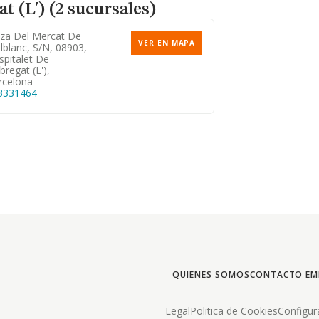
t (L') (2 sucursales)
aza Del Mercat De
VER EN MAPA
lblanc, S/n, 08903,
spitalet De
bregat (l'),
rcelona
3331464
QUIENES SOMOS
CONTACTO EM
Legal
Politica de Cookies
Configur