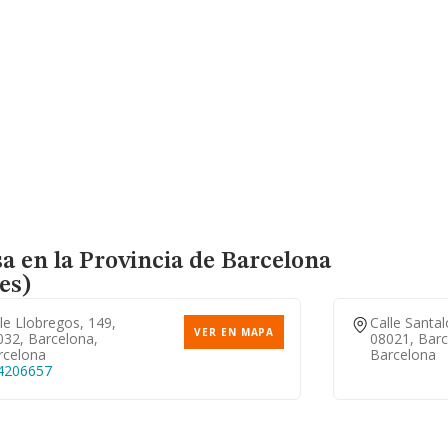
sa en la Provincia de Barcelona
es)
le Llobregos, 149,
Calle Santal
VER EN MAPA
032, Barcelona,
08021, Barc
rcelona
Barcelona
4206657