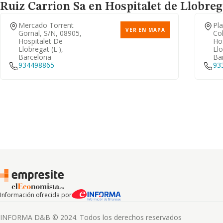
Ruiz Carrion Sa
en Hospitalet de Llobrega
Mercado Torrent
Pl
VER EN MAPA
Gornal, S/n, 08905,
Col
Hospitalet De
Ho
Llobregat (l'),
Llo
Barcelona
Ba
934498865
93
Información ofrecida por
INFORMA D&B © 2024. Todos los derechos reservados