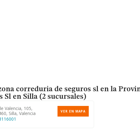
zona correduria de seguros sl en la Provi
s Sl
en Silla (2 sucursales)
le Valencia, 105,
VER EN MAPA
60, Silla, Valencia
3116001