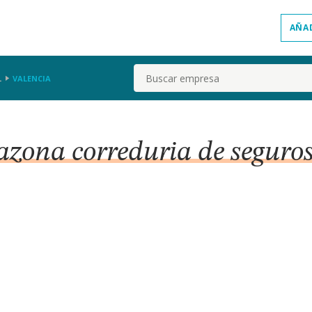
AÑA
Buscar
L
VALENCIA
azona correduria de seguros