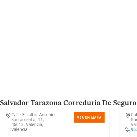
Salvador Tarazona Correduria De Seguro
Calle Escultor Antonio
Cal
VER EN MAPA
Sacramento, 11,
Rac
46013, Valencia,
Val
Valencia
96