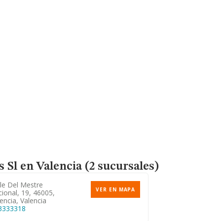
s Sl
en Valencia (2 sucursales)
le Del Mestre
VER EN MAPA
ional, 19, 46005,
encia, Valencia
3333318