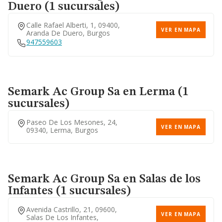
Duero (1 sucursales)
Calle Rafael Alberti, 1, 09400,
VER EN MAPA
Aranda De Duero, Burgos
Calle Santo Domingo De
947559603
VER EN MAPA
Silos, 1, 09005, Burgos,
Burgos
947216760
Semark Ac Group Sa
en Lerma (1
sucursales)
Calle Doctor Jose Luis
VER EN MAPA
Santamaria, 3, 09001,
Burgos, Burgos
Paseo De Los Mesones, 24,
VER EN MAPA
947428376
09340, Lerma, Burgos
Calle Santiago Apostol, 22,
Semark Ac Group Sa
en Salas de los
VER EN MAPA
09007, Burgos, Burgos
Infantes (1 sucursales)
Avenida Castrillo, 21, 09600,
VER EN MAPA
Salas De Los Infantes,