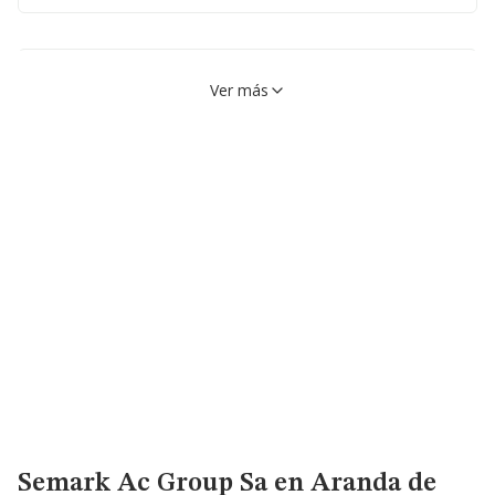
Calle La Ventosa, 09001,
VER EN MAPA
Ver más
Burgos, Burgos
Calle Santiago Apostol, 8,
VER EN MAPA
09007, Burgos, Burgos
947232928
Calle Vitoria, 264, 09007,
VER EN MAPA
Burgos, Burgos
947475468
Calle Carmen, 8, 09001,
VER EN MAPA
Burgos, Burgos
Semark Ac Group Sa
en Aranda de
947559951