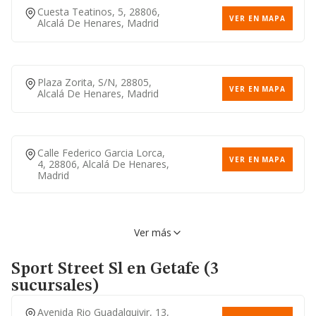
Cuesta Teatinos, 5, 28806,
VER EN MAPA
Alcalá De Henares, Madrid
Avenida Gran Via De
VER EN MAPA
Hortaleza, Madrid, Madrid
Plaza Zorita, S/n, 28805,
VER EN MAPA
Alcalá De Henares, Madrid
Avenida Monforte De Lemos,
VER EN MAPA
S/n, 28029, Madrid, Madrid
917314447
Calle Federico Garcia Lorca,
VER EN MAPA
4, 28806, Alcalá De Henares,
Madrid
Avenida Pablo Neruda, 93,
VER EN MAPA
28018, Madrid, Madrid
Ver más
Calle Valentin Juara Bellot, 4,
VER EN MAPA
28805, Alcalá De Henares,
Madrid
Sport Street Sl
en Getafe (3
Calle Manuel Machado, 3,
VER EN MAPA
28030, Madrid, Madrid
sucursales)
Avenida Rio Guadalquivir, 13,