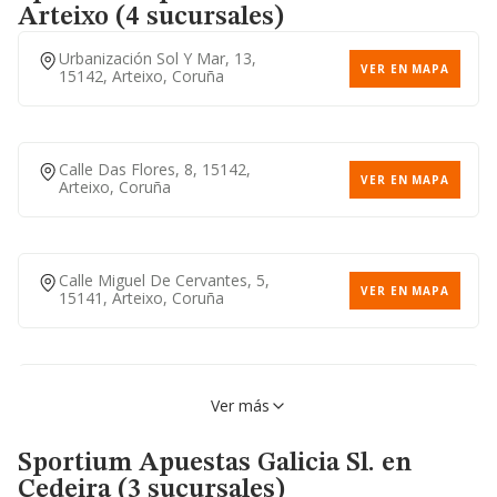
VER EN MAPA
14, 15701, Santiago De
Arteixo (4 sucursales)
Compostela, Coruña
Calle Sofia Casanova, 20,
VER EN MAPA
15007, Coruña (a), Coruña
Urbanización Sol Y Mar, 13,
VER EN MAPA
15142, Arteixo, Coruña
Calle De Sempre En Galiza, 9,
VER EN MAPA
15706, Santiago De
Avenida Novo Mesoiro, 16,
Compostela, Coruña
VER EN MAPA
15190, Coruña (a), Coruña
Calle Das Flores, 8, 15142,
VER EN MAPA
Arteixo, Coruña
Calle Miguel De Cervantes, 5,
VER EN MAPA
15141, Arteixo, Coruña
Avenida Alcalde Manuel
VER EN MAPA
Ver más
Platas Varela, 80, 15141,
Arteixo, Coruña
Sportium Apuestas Galicia Sl.
en
Cedeira (3 sucursales)