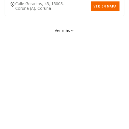
Calle Geranios, 45, 15008,
VER EN MAPA
Coruña (a), Coruña
Ver más
Avenida Linares Rivas, 10,
VER EN MAPA
15005, Coruña (a), Coruña
881069877
Calle Merced, 61, 15009,
VER EN MAPA
Coruña (a), Coruña
Calle Rafael Alberti, 5, 15008,
VER EN MAPA
Coruña (a), Coruña
Avenida Rubine, 7, 15004,
VER EN MAPA