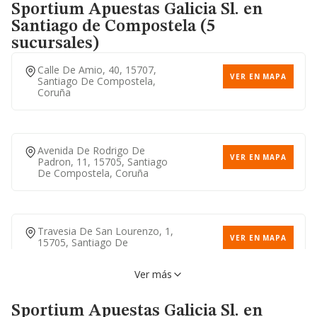
Coruña (a), Coruña
Sportium Apuestas Galicia Sl.
en
Santiago de Compostela (5
sucursales)
Calle Barcelona, 101, 15010,
VER EN MAPA
Calle De Amio, 40, 15707,
Coruña (a), Coruña
VER EN MAPA
Santiago De Compostela,
Coruña
Calle Francisco Añon, 42,
VER EN MAPA
15010, Coruña (a), Coruña
Avenida De Rodrigo De
VER EN MAPA
Padron, 11, 15705, Santiago
De Compostela, Coruña
Avenida De Oza, 74, 15006,
VER EN MAPA
Coruña (a), Coruña
Travesia De San Lourenzo, 1,
VER EN MAPA
15705, Santiago De
Compostela, Coruña
Avenida Chile, 15009, Coruña
Ver más
VER EN MAPA
(a), Coruña
Sportium Apuestas Galicia Sl.
en
Calle De Fernando Iii O Santo,