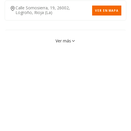
Calle Somosierra, 19, 26002,
VER EN MAPA
Logroño, Rioja (la)
Calle Torrecilla En Cameros,
VER EN MAPA
Ver más
5, 26008, Logroño, Rioja (la)
Plaza De La Paz, 12, 26001,
VER EN MAPA
Logroño, Rioja (la)
Avenida De La Paz, 45,
VER EN MAPA
26004, Logroño, Rioja (la)
Calle Villamediana, 19, 26003,
VER EN MAPA
Logroño, Rioja (la)