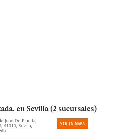
tada.
en Sevilla (2 sucursales)
le Juan De Pineda,
VER EN MAPA
, 41010, Sevilla,
illa