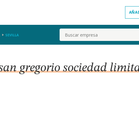
AÑA
Buscar
.
SEVILLA
san gregorio sociedad limita