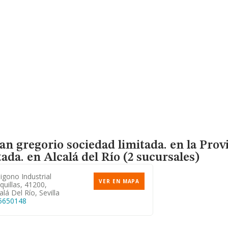
n gregorio sociedad limitada. en la Provi
tada.
en Alcalá del Río (2 sucursales)
igono Industrial
VER EN MAPA
quillas, 41200,
alá Del Río, Sevilla
5650148