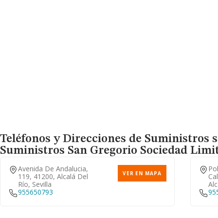
Teléfonos y Direcciones de Suministros sa
Suministros San Gregorio Sociedad Limi
Avenida De Andalucia,
Pol
VER EN MAPA
119, 41200, Alcalá Del
Cal
Río, Sevilla
Alc
955650793
95