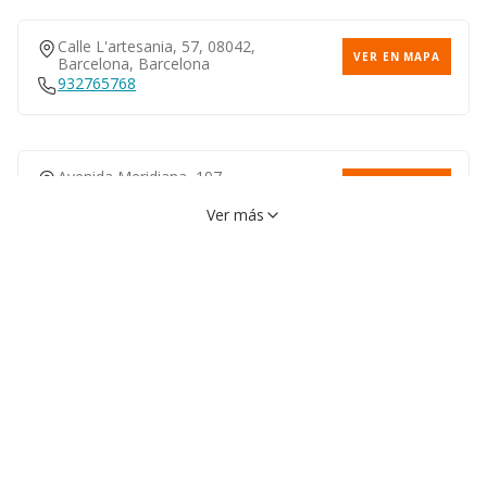
Calle L'artesania, 57, 08042,
VER EN MAPA
Barcelona, Barcelona
932765768
Avenida Meridiana, 197,
VER EN MAPA
08026, Barcelona, Barcelona
932434475
Ver más
Calle Fernando Pessoa, 54,
VER EN MAPA
08030, Barcelona, Barcelona
933119907