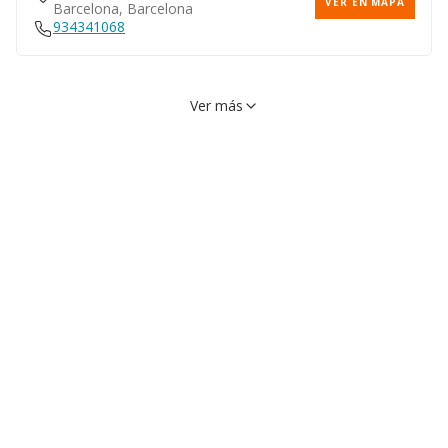
VER EN MAPA
Barcelona, Barcelona
934341068
Ver más
Paseo Vall D'hebron, 119,
VER EN MAPA
08035, Barcelona, Barcelona
932749600
Calle Villarroel, 170, 08036,
VER EN MAPA
Barcelona, Barcelona
Calle Casanova, 143, 08036,
VER EN MAPA
Barcelona, Barcelona
934522255