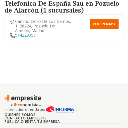
Calle Condesa De Venadito, 7,
Telefonica De España Sau
en Pozuelo
VER EN MAPA
28027, Madrid, Madrid
de Alarcón (1 sucursales)
Camino Cerro De Los Gamos,
VER EN MAPA
1, 28224, Pozuelo De
Calle Julian Camarillo, 8,
Alarcón, Madrid
VER EN MAPA
28037, Madrid, Madrid
914229357
913276995
Calle Antonio Perez, 24,
VER EN MAPA
28002, Madrid, Madrid
913097960
Calle Serrano Galvache, 56,
VER EN MAPA
28033, Madrid, Madrid
913008587
Información ofrecida por
QUIENES SOMOS
CONTACTO EMPRESITE
PUBLICA O EDITA TU EMPRESA