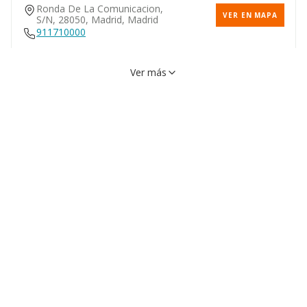
Ronda De La Comunicacion,
VER EN MAPA
S/n, 28050, Madrid, Madrid
911710000
Ver más
Plaza Oeste, 1, 28029,
VER EN MAPA
Madrid, Madrid
Paseo Recoletos, 41, 28004,
VER EN MAPA
Madrid, Madrid
900110900
Apartado De Correos 3130,
VER EN MAPA
28080, Madrid, Madrid