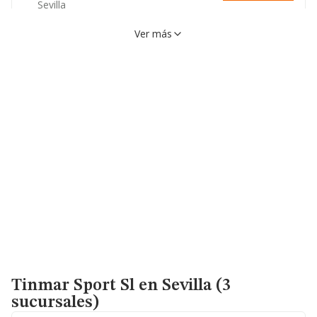
Sevilla
954587139
Ver más
Calle Gaviño, 4, 41900,
VER EN MAPA
Camas, Sevilla
954587139
Tinmar Sport Sl
en Sevilla (3
sucursales)