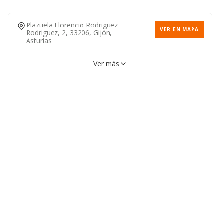
Plazuela Florencio Rodriguez
VER EN MAPA
Rodriguez, 2, 33206, Gijón,
Asturias
985352196
Ver más
Lugar Veriña De Abajo, S/n,
VER EN MAPA
33691, Gijón, Asturias
985321271
Calle Marie Curie, 20, 33211,
VER EN MAPA
Gijón, Asturias
984492064
Calle Luis Moya Blanco, 82,
VER EN MAPA
33203, Gijón, Asturias