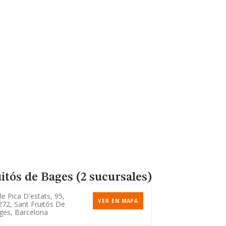
itós de Bages (2 sucursales)
le Pica D'estats, 95,
VER EN MAPA
72, Sant Fruitós De
ges, Barcelona