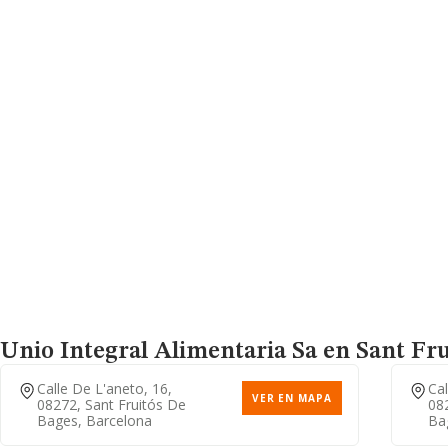
Unio Integral Alimentaria Sa
en Sant Fru
Calle De L'aneto, 16,
Cal
VER EN MAPA
08272, Sant Fruitós De
082
Bages, Barcelona
Ba