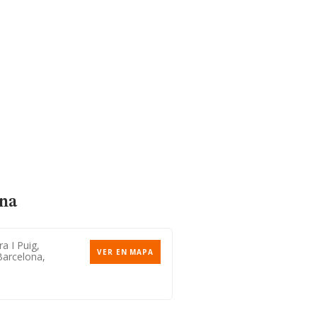
ona
a I Puig,
VER EN MAPA
Barcelona,