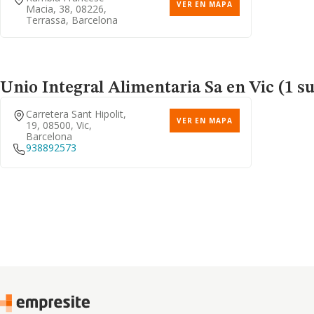
VER EN MAPA
Macia, 38, 08226,
Terrassa, Barcelona
Unio Integral Alimentaria Sa
en Vic (1 s
Carretera Sant Hipolit,
VER EN MAPA
19, 08500, Vic,
Barcelona
938892573