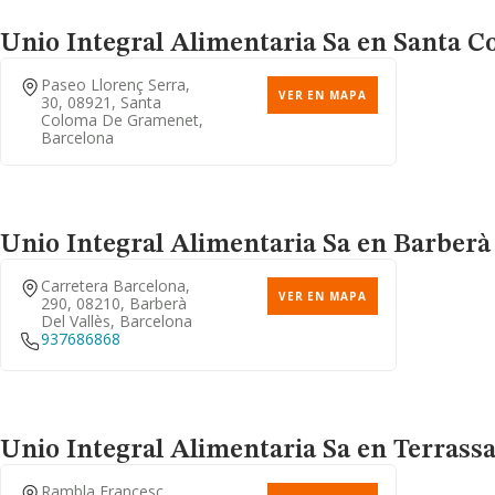
Unio Integral Alimentaria Sa
en Santa Co
Paseo Llorenç Serra,
VER EN MAPA
30, 08921, Santa
Coloma De Gramenet,
Barcelona
Unio Integral Alimentaria Sa
en Barberà d
Carretera Barcelona,
VER EN MAPA
290, 08210, Barberà
Del Vallès, Barcelona
937686868
Unio Integral Alimentaria Sa
en Terrassa
Rambla Francesc