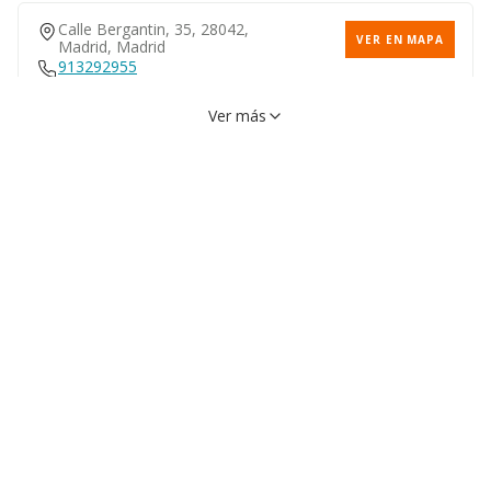
Calle Bergantin, 35, 28042,
VER EN MAPA
Madrid, Madrid
913292955
Ver más
Avenida Hispanidad, 24,
VER EN MAPA
28042, Madrid, Madrid
913123095