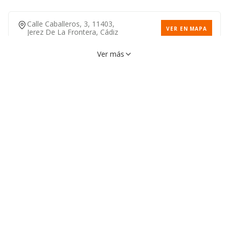
Calle Caballeros, 3, 11403,
VER EN MAPA
Jerez De La Frontera, Cádiz
956168128
Ver más
Carretera N-Iv, S/n, 11400,
VER EN MAPA
Jerez De La Frontera, Cádiz
956306950