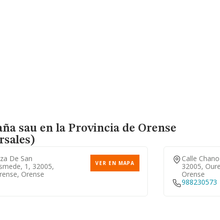
aña sau en la Provincia de Orense
rsales)
aza De San
Calle Chano 
VER EN MAPA
smede, 1, 32005,
32005, Our
rense, Orense
Orense
988230573