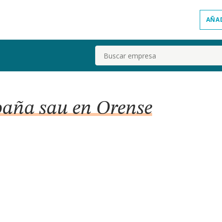
AÑA
Buscar
paña sau en Orense