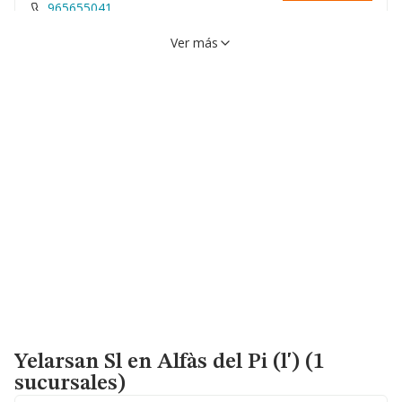
965655041
Ver más
Yelarsan Sl
en Alfàs del Pi (l') (1
sucursales)