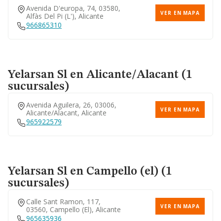
Avenida D'europa, 74, 03580,
VER EN MAPA
Alfàs Del Pi (l'), Alicante
966865310
Yelarsan Sl
en Alicante/Alacant (1
sucursales)
Avenida Aguilera, 26, 03006,
VER EN MAPA
Alicante/alacant, Alicante
965922579
Yelarsan Sl
en Campello (el) (1
sucursales)
Calle Sant Ramon, 117,
VER EN MAPA
03560, Campello (el), Alicante
965635936