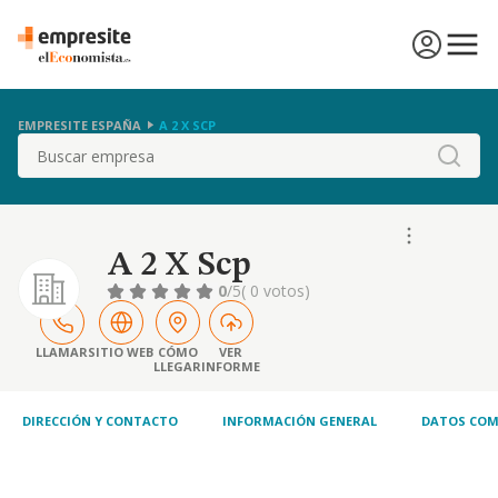
EMPRESITE ESPAÑA
A 2 X SCP
Buscar
A 2 X Scp
0
/5
( 0 votos)
LLAMAR
SITIO WEB
CÓMO
VER
LLEGAR
INFORME
DIRECCIÓN Y CONTACTO
INFORMACIÓN GENERAL
DATOS COM