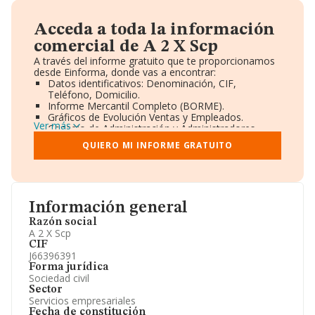
Acceda a toda la información
comercial de A 2 X Scp
A través del informe gratuito que te proporcionamos
desde Einforma, donde vas a encontrar:
Datos identificativos: Denominación, CIF,
Teléfono, Domicilio.
Informe Mercantil Completo (BORME).
Gráficos de Evolución Ventas y Empleados.
Ver más
Consejo de Administración y Administradores.
Directivos y Ejecutivos.
QUIERO MI INFORME GRATUITO
Accionistas.
Participaciones y Vinculaciones en otras empresas.
Artículos de prensa publicados sobre la empresa.
Información oficial y registral complementaria.
Información general
Razón social
A 2 X Scp
CIF
J66396391
Forma jurídica
Sociedad civil
Sector
Servicios empresariales
Fecha de constitución