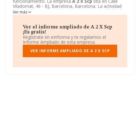
funcionamiento. La empresa
A 2 X Scp
sita en Calle
Viladomat, 46 - BJ, Barcelona, Barcelona. La actividad
CNAE de esta compañía es 8299 - Otras actividades de
Ver más
apoyo a las empresas n.c.o.p.. La emprea
A 2 X Scp
se
registra como Sociedad civil.
Ver el informe ampliado de A 2 X Scp
¡Es gratis!
Regístrate en eInforma y te regalamos el
Informe Ampliado de esta empresa.
VER INFORME AMPLIADO DE A 2 X SCP