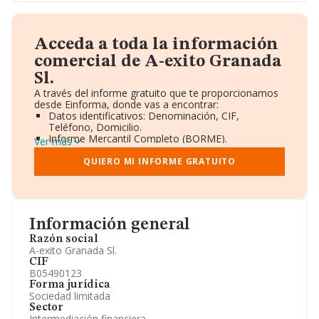
Acceda a toda la información
comercial de A-exito Granada
Sl.
A través del informe gratuito que te proporcionamos
desde Einforma, donde vas a encontrar:
Datos identificativos: Denominación, CIF,
Teléfono, Domicilio.
Informe Mercantil Completo (BORME).
Ver más
Gráficos de Evolución Ventas y Empleados.
Consejo de Administración y Administradores.
QUIERO MI INFORME GRATUITO
Directivos y Ejecutivos.
Accionistas.
Participaciones y Vinculaciones en otras empresas.
Artículos de prensa publicados sobre la empresa.
Información oficial y registral complementaria.
Información general
Razón social
A-exito Granada Sl.
CIF
B05490123
Forma jurídica
Sociedad limitada
Sector
Intermediación financiera