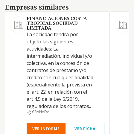
Empresas similares
Empresas similares
FINANCIACIONES COSTA
TROPICAL SOCIEDAD
I
LIMITADA.
i
La sociedad tendrá por
p
objeto las siguientes
t
actividades: La
d
intermediación, individual y/o
a
colectiva, en la concesión de
u
contratos de préstamo y/o
s
crédito con cualquier finalidad
(especialmente la prevista en
el art. 22. en relación con el
art 4.5 de la Ley 5/2019,
reguladora de los contratos..
GRANADA
VER INFORME
VER FICHA