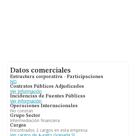
relativa a las compañías, la media de empleados de las
empresas es de 3; la antigüedad alcanza los 15 años
desde la constitución.
Datos comerciales
Estructura corporativa - Participaciones
NO
Contratos Públicos Adjudicados
Ver Información
Incidencias de Fuentes Públicas
Ver Información
Operaciones Internacionales
No constan
Grupo Sector
Intermediación financiera
Cargos
Encontrados 2 cargos en esta empresa
Ver cargos de A-exito Granada Sl.