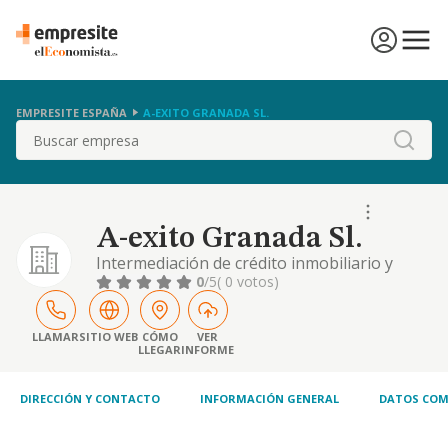
EMPRESITE ESPAÑA
A-EXITO GRANADA SL.
Buscar
A-exito Granada Sl.
Intermediación de crédito inmobiliario y
gestión de préstamos hipotecarios para
0
/5
( 0 votos)
terceros. quedan excluidas del objeto social
las actividades que requieran de una
autorización especial según la ley
LLAMAR
SITIO WEB
CÓMO
VER
LLEGAR
INFORME
DIRECCIÓN Y CONTACTO
INFORMACIÓN GENERAL
DATOS COM