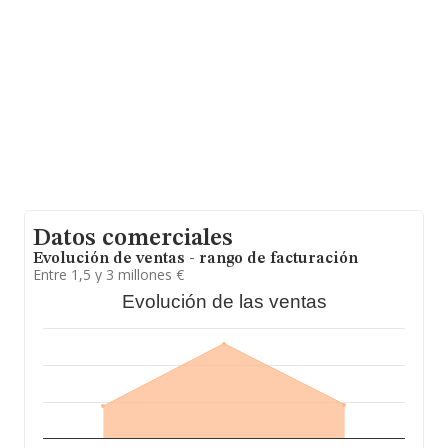
de euros y en 2025 la media de facturación de ventas
entre todas las compañías alcanza los 697 mil euros.
Por último, con el fin de ampliar la información relativa
al ámbito de la empresa, la antigüedad alcanza los 13
años desde la constitución. Los empleados de media
son 8.
Datos comerciales
Evolución de ventas - rango de facturación
Entre 1,5 y 3 millones €
Evolución de las ventas