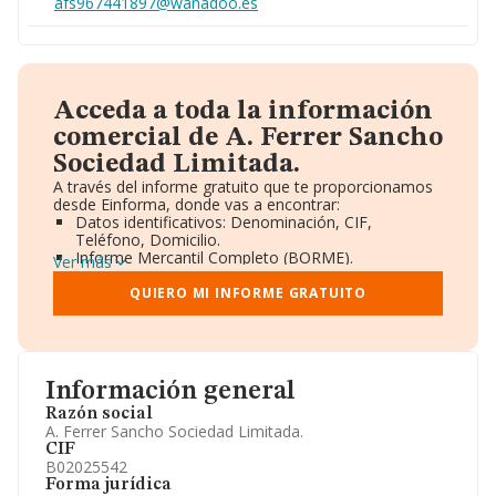
afs967441897@wanadoo.es
Acceda a toda la información
comercial de A. Ferrer Sancho
Sociedad Limitada.
A través del informe gratuito que te proporcionamos
desde Einforma, donde vas a encontrar:
Datos identificativos: Denominación, CIF,
Teléfono, Domicilio.
Informe Mercantil Completo (BORME).
Ver más
Gráficos de Evolución Ventas y Empleados.
Consejo de Administración y Administradores.
QUIERO MI INFORME GRATUITO
Directivos y Ejecutivos.
Accionistas.
Participaciones y Vinculaciones en otras empresas.
Artículos de prensa publicados sobre la empresa.
Información oficial y registral complementaria.
Información general
Razón social
A. Ferrer Sancho Sociedad Limitada.
CIF
B02025542
Forma jurídica