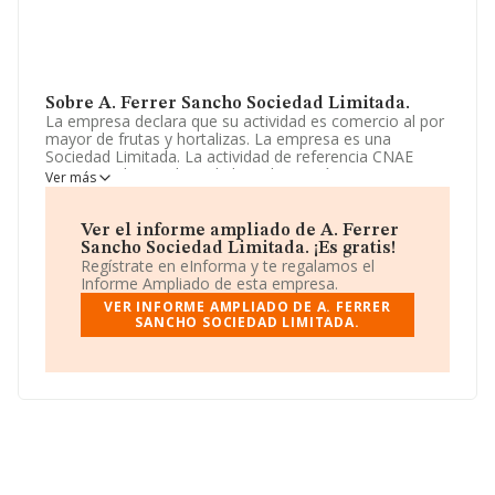
Sobre A. Ferrer Sancho Sociedad Limitada.
La empresa declara que su actividad es comercio al por
mayor de frutas y hortalizas. La empresa es una
Sociedad Limitada. La actividad de referencia CNAE
corresponde a 'Cultivo de hortalizas, raíces y
Ver más
tubérculos', cuyo Código es 0113. No realiza actividad
de importación y/o exportación.
Ver el informe ampliado de A. Ferrer
El número de empleados ha crecido un 11% y teniendo
Sancho Sociedad Limitada. ¡Es gratis!
en cuenta la información disponible en INFORMA, ha
Regístrate en eInforma y te regalamos el
dispuesto de un número de empleados por encima de la
Informe Ampliado de esta empresa.
media de sector.
VER INFORME AMPLIADO DE A. FERRER
SANCHO SOCIEDAD LIMITADA.
Su email es
afs967441897@wanadoo.es
.
La empresa
A. Ferrer Sancho Sociedad Limitada
, CIF
B02025542, se encuentra en Calle Doctora Margarita
Salas núm. 30, (02630), La Roda, Albacete, Castilla-la
Mancha.
Con los datos a disposición de INFORMA sobre 6.599
empresas pertenecientes al sector, en el ámbito
nacional la facturación alcanza la cifra de 4.602 millones