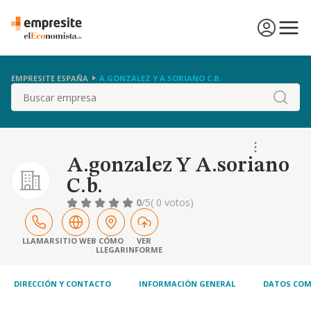
EMPRESITE ESPAÑA
A.GONZALEZ Y A.SORIANO C.B.
Buscar
A.gonzalez Y A.soriano
C.b.
0
/5
( 0 votos)
LLAMAR
SITIO WEB
CÓMO
VER
LLEGAR
INFORME
DIRECCIÓN Y CONTACTO
INFORMACIÓN GENERAL
DATOS COM