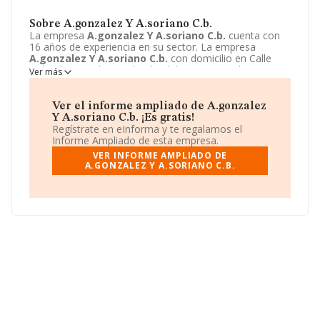
Sobre A.gonzalez Y A.soriano C.b.
La empresa
A.gonzalez Y A.soriano C.b.
cuenta con
16 años de experiencia en su sector. La empresa
A.gonzalez Y A.soriano C.b.
con domicilio en Calle
Holanda, 13, L'hospitalet de Llobregat, Barcelona. Su
Ver más
principal actividad CNAE es 6820 - Alquiler de bienes
inmobiliarios por cuenta propia. La empresa
A.gonzalez Y A.soriano C.b.
está inscrita como
Ver el informe ampliado de A.gonzalez
Comunidad de bienes.
Y A.soriano C.b. ¡Es gratis!
Regístrate en eInforma y te regalamos el
Informe Ampliado de esta empresa.
VER INFORME AMPLIADO DE
A.GONZALEZ Y A.SORIANO C.B.