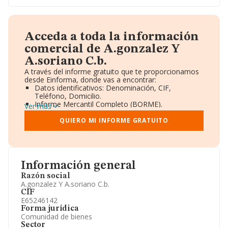
Acceda a toda la información
comercial de A.gonzalez Y
A.soriano C.b.
A través del informe gratuito que te proporcionamos
desde Einforma, donde vas a encontrar:
Datos identificativos: Denominación, CIF,
Teléfono, Domicilio.
Informe Mercantil Completo (BORME).
Ver más
Gráficos de Evolución Ventas y Empleados.
Consejo de Administración y Administradores.
QUIERO MI INFORME GRATUITO
Directivos y Ejecutivos.
Accionistas.
Participaciones y Vinculaciones en otras empresas.
Artículos de prensa publicados sobre la empresa.
Información oficial y registral complementaria.
Información general
Razón social
A.gonzalez Y A.soriano C.b.
CIF
E65246142
Forma jurídica
Comunidad de bienes
Sector