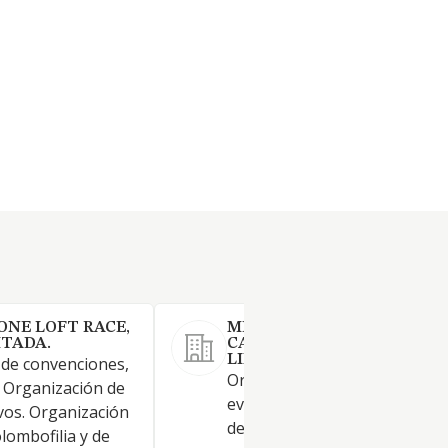
NE LOFT RACE,
MEDIALUNA LUXURY
ITADA.
CATERING, SOCIEDAD
LIMITADA
 de convenciones,
Organización de cualquier cla
. Organización de
eventos. Restaurantes y pue
vos. Organización
de comidas. Provisión de com
lombofilia y de