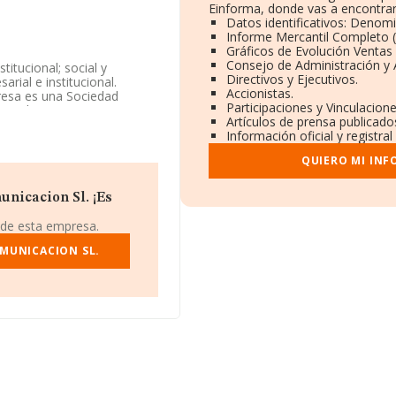
Einforma, donde vas a encontrar
Datos identificativos: Denomi
Informe Mercantil Completo
Gráficos de Evolución Ventas
Consejo de Administración y 
titucional; social y
Directivos y Ejecutivos.
rial e institucional.
Accionistas.
presa es una Sociedad
Participaciones y Vinculacion
rias de muestras'. No
Artículos de prensa publicado
Información oficial y registra
de identificación fiscal
QUIERO MI INF
(35003), en el municipio de
nicacion Sl. ¡Es
rtenecientes al sector, la
uros y la media de
 de esta empresa.
 mil euros. Teniendo en
de INFORMA aparecen 224
MUNICACION SL.
mación adicional de
s 10 años desde la