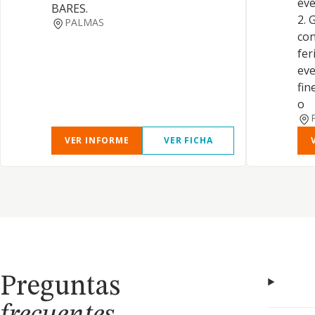
eve
BARES.
2. 
PALMAS
con
fer
eve
fin
o
VER INFORME
VER FICHA
Preguntas