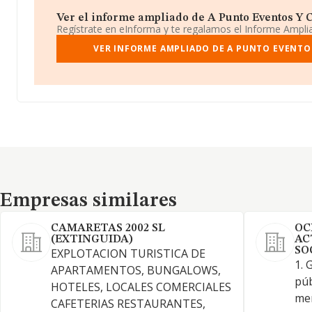
Ver el informe ampliado de A Punto Eventos Y Co
Regístrate en eInforma y te regalamos el Informe Ampl
VER INFORME AMPLIADO DE A PUNTO EVENTO
Empresas similares
Empresas similares
CAMARETAS 2002 SL
OC
(EXTINGUIDA)
AC
SO
EXPLOTACION TURISTICA DE
1. 
APARTAMENTOS, BUNGALOWS,
púb
HOTELES, LOCALES COMERCIALES
mer
CAFETERIAS RESTAURANTES,