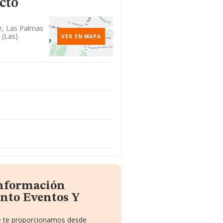
cto
Dr, Las Palmas
 (las)
VER EN MAPA
información
nto Eventos Y
ue te proporcionamos desde