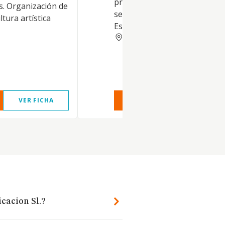
preparadas para eventos. Ot
s. Organización de
servicios de comidas.
tura artística
Establecimientos de bebidas
PALMAS
VER FICHA
VER INFORME
VER FIC
cacion Sl.?