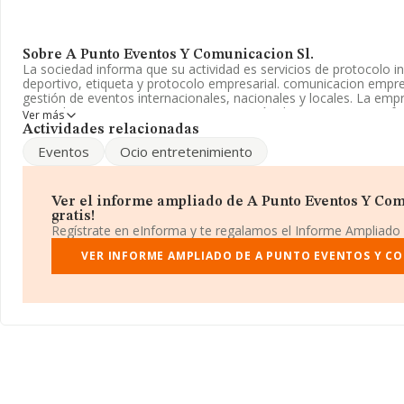
Sobre A Punto Eventos Y Comunicacion Sl.
La sociedad informa que su actividad es servicios de protocolo ins
deportivo, etiqueta y protocolo empresarial. comunicacion empresa
gestión de eventos internacionales, nacionales y locales. La em
Limitada. Tiene CNAE: 8230 - 'Organización de convenciones y fe
Ver más
realiza actividad de importación y/o exportación.
Actividades relacionadas
Eventos
Ocio entretenimiento
La empresa
A Punto Eventos y Comunicación S.L
, con número 
B35804145, está situada en Calle Bravo Murillo núm. 13 Fn 2 Dr, 
Las Palmas De Gran Canaria, Las Palmas, Islas Canarias.
Ver el informe ampliado de A Punto Eventos Y Comu
Con los datos a disposición de INFORMA sobre 6.991 empresas pe
gratis!
facturación en el ámbito nacional alcanza los 1.753 millones de e
Regístrate en eInforma y te regalamos el Informe Ampliado
facturación de ventas entre todas las compañías alcanza los 250
cuenta la información sobre Las Palmas, en la base de datos 
VER INFORME AMPLIADO DE A PUNTO EVENTOS Y CO
empresas, con ventas de hasta 28 millones de euros. Como infor
interés, los empleados de media son 2. La antigüedad alcanza lo
constitución.