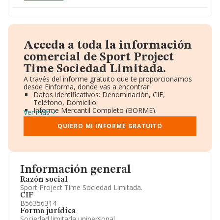
Acceda a toda la información
comercial de Sport Project
Time Sociedad Limitada.
A través del informe gratuito que te proporcionamos
desde Einforma, donde vas a encontrar:
Datos identificativos: Denominación, CIF,
Teléfono, Domicilio.
Informe Mercantil Completo (BORME).
Ver más
Gráficos de Evolución Ventas y Empleados.
Consejo de Administración y Administradores.
QUIERO MI INFORME GRATUITO
Directivos y Ejecutivos.
Accionistas.
Participaciones y Vinculaciones en otras empresas.
Artículos de prensa publicados sobre la empresa.
Información oficial y registral complementaria.
Información general
Razón social
Sport Project Time Sociedad Limitada.
CIF
B56356314
Forma jurídica
Sociedad limitada unipersonal