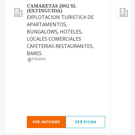
CAMARETAS 2002 SL
(EXTINGUIDA)
EXPLOTACION TURISTICA DE
APARTAMENTOS,
1
BUNGALOWS, HOTELES,
r
LOCALES COMERCIALES
f
CAFETERIAS RESTAURANTES,
o
BARES.
t
PALMAS
G
c
p
a
s
a
VER INFORME
VER FICHA