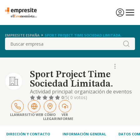
EMPRESITE ESPAÑA
SPORT PROJECT TIME SOCIEDAD LIMITADA.
Buscar
Sport Project Time
Sociedad Limitada.
Actividad principal: organización de eventos
de índole social, académico, artístico,
0
/5
( 0 votos)
entretenimiento o deportivo, encuadrada en
los epígrafes: 8230º. organización de
convenciones y ferias de muestras, 9329º.
LLAMAR
SITIO WEB
CÓMO
VER
LLEGAR
INFORME
otras actividades recreativas y de
entretenimiento, 9321º. actividades de los
parques de
DIRECCIÓN Y CONTACTO
INFORMACIÓN GENERAL
DATOS COM