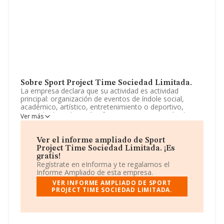
Sobre Sport Project Time Sociedad Limitada.
La empresa declara que su actividad es actividad
principal: organización de eventos de índole social,
académico, artístico, entretenimiento o deportivo,
encuadrada en los epígrafes: 8230º. organización de
Ver más
convenciones y ferias de muestras, 9329º. otras
actividades recreativas y de entretenimiento, 9321º.
actividades de los parques de. La empresa aparece
Ver el informe ampliado de Sport
inscrita en el Registro Mercantil como Sociedad
Project Time Sociedad Limitada. ¡Es
Limitada. Su CNAE corresponde a 8230 con código
gratis!
'Organización de convenciones y ferias de muestras'. La
Regístrate en eInforma y te regalamos el
empresa no tiene actividad en mercados exteriores.
Informe Ampliado de esta empresa.
VER INFORME AMPLIADO DE SPORT
La empresa española
Sport Project Time Sociedad
PROJECT TIME SOCIEDAD LIMITADA.
Limitada
, con CIF B56356314, se encuentra en Calle
Blas Cabrera Topham núm. 87, (35500), Arrecife,
provincia de Las Palmas, Islas Canarias.