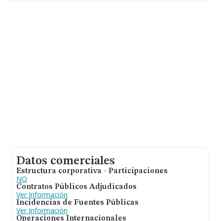
Con los datos a disposición de INFORMA sobre 6.991
empresas pertenecientes al sector, la facturación en el
ámbito nacional alcanza los 1.753 millones de euros y la
media entre todas las compañías es de 250 mil euros
de ventas. Teniendo en cuenta la información sobre Las
Palmas, en la base de datos de INFORMA aparecen 224
empresas, cuyas ventas han alcanzado los 28 millones
de euros. Como información adicional de interés, la
media de antigüedad desde la constitución es de 10
años. Los empleados de media son 2.
Datos comerciales
Estructura corporativa - Participaciones
NO
Contratos Públicos Adjudicados
Ver Información
Incidencias de Fuentes Públicas
Ver Información
Operaciones Internacionales