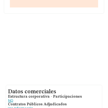
núm. 68, (18190), en el municipio de Cenes De La Vega,
en Granada, Andalucía.
En base a la información de la que dispone INFORMA
sobre 25.455 compañías, a nivel nacional la facturación
asciende a 32.542 millones de euros y la media de
facturación de ventas entre todas las compañías
alcanza los 1 millón de euros. Respecto a la información
de la provincia (hablamos de Granada), en la base de
datos INFORMA constan 524 empresas, cuyas ventas
han obtenido los 238 millones de euros. Con el fin de
ampliar la información relativa a las compañías, la
antigüedad alcanza los 18 años desde la constitución.
Los empleados de media son 11.
Datos comerciales
Estructura corporativa - Participaciones
NO
Contratos Públicos Adjudicados