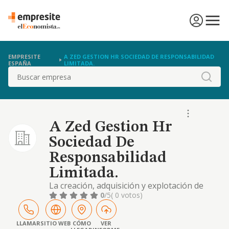
EMPRESITE
A ZED GESTION HR SOCIEDAD DE RESPONSABILIDAD
ESPAÑA
LIMITADA.
Buscar
A Zed Gestion Hr
Sociedad De
Responsabilidad
Limitada.
La creación, adquisición y explotación de
establecimientos del sector turístico y, en
0
/5
( 0 votos)
particular, de cualquier establecimiento de
cualquier naturaleza y categoría en el
ámbito de la hostelería, el alojamiento y la
LLAMAR
SITIO WEB
CÓMO
VER