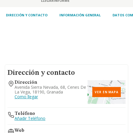
LLEGAR
INFORME
restauración. el ejercicio de cualquier
actividad complementaria..
DIRECCIÓN Y CONTACTO
INFORMACIÓN GENERAL
DATOS COM
Dirección y contacto
Dirección
Avenida Sierra Nevada, 68, Cenes De
La Vega, 18190, Granada
VER EN MAPA
Como llegar
Teléfono
Añadir Teléfono
Web