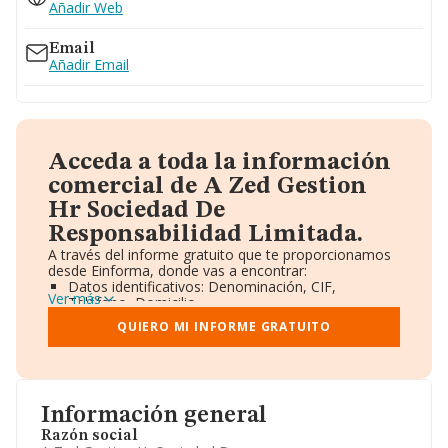
Añadir Web
Email
Añadir Email
Acceda a toda la información
comercial de A Zed Gestion
Hr Sociedad De
Responsabilidad Limitada.
A través del informe gratuito que te proporcionamos
desde Einforma, donde vas a encontrar:
Datos identificativos: Denominación, CIF,
Ver más
Teléfono, Domicilio.
Informe Mercantil Completo (BORME).
QUIERO MI INFORME GRATUITO
Gráficos de Evolución Ventas y Empleados.
Consejo de Administración y Administradores.
Directivos y Ejecutivos.
Accionistas.
Participaciones y Vinculaciones en otras empresas.
Información general
Artículos de prensa publicados sobre la empresa.
Información oficial y registral complementaria.
Razón social