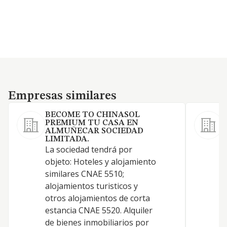
Empresas similares
Empresas similares
BECOME TO CHINASOL
PREMIUM TU CASA EN
C
ALMUÑECAR SOCIEDAD
h
LIMITADA.
La sociedad tendrá por
t
objeto: Hoteles y alojamiento
r
similares CNAE 5510;
h
alojamientos turisticos y
o
otros alojamientos de corta
d
estancia CNAE 5520. Alquiler
h
de bienes inmobiliarios por
a