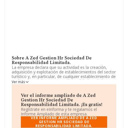
Sobre A Zed Gestion Hr Sociedad De
Responsabilidad Limitada.
La empresa declara que su actividad es la creación,
adquisición y explotación de establecimientos del sector
turístico y, en particular, de cualquier establecimiento de
cualquier naturaleza y categoría en el ámbito de la
Ver más
hostelería, el alojamiento y la restauración. el ejercicio
de cualquier actividad complementaria. La sociedad está
registrada como Sociedad Limitada. Su CNAE
Ver el informe ampliado de A Zed
corresponde a 5510 con código 'Hoteles y alojamientos
Gestion Hr Sociedad De
similares'. La empresa no tiene actividad en mercados
Responsabilidad Limitada. ¡Es gratis!
exteriores.
Regístrate en eInforma y te regalamos el
Informe Ampliado de esta empresa.
La empresa
A Zed Gestión Hr Sociedad de
VER INFORME AMPLIADO DE A ZED
Responsabilidad Limitada
GESTION HR SOCIEDAD DE
, B75913319, tiene su
RESPONSABILIDAD LIMITADA.
domicilio social establecido en Avenida Sierra Nevada