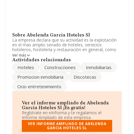
Sobre Abelenda Garcia Hoteles Sl
La empresa declara que su actividad es la explotación
en el mas amplio senado de hoteles, servicios
hoteleros, hostelería y restauración en general, como
pub, discotecas. construcción, promoción, explotación
Ver más
inmobiliaria, adquirir, administrar, gestionar,. La
Actividades relacionadas
empresa aparece inscrita en el Registro Mercantil como
Hoteles
Construcciones
Inmobiliarias
Sociedad Limitada. Clasifica su actividad CNAE como
'Hoteles y alojamientos similares', código 5510. La
Promocion inmobiliaria
Discotecas
sociedad no tiene actividad en mercados exteriores.
Ocio entretenimiento
La sociedad
Abelenda Garcia Hoteles S.L
, NIF
B18479600, se encuentra en Calle Jardines núm. 4 At,
(18002), Granada, Andalucía.
Ver el informe ampliado de Abelenda
En relación con el sector y disponiendo de los datos de
Garcia Hoteles Sl ¡Es gratis!
hasta 25.455 empresas, en el ámbito nacional la
Regístrate en eInforma y te regalamos el
facturación alcanza la cifra de 32.542 millones de euros
Informe Ampliado de esta empresa.
y se calcula un promedio de facturación de 1 millón de
VER INFORME AMPLIADO DE ABELENDA
euros entre todas las compañías. En cuanto a la
GARCIA HOTELES SL
información relativa a la provincia de Granada, en la