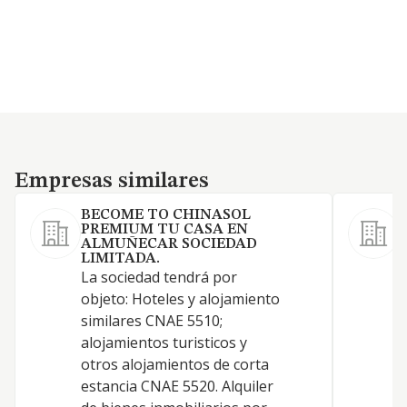
Empresas similares
Empresas similares
BECOME TO CHINASOL
PREMIUM TU CASA EN
C
ALMUÑECAR SOCIEDAD
h
LIMITADA.
La sociedad tendrá por
t
objeto: Hoteles y alojamiento
r
similares CNAE 5510;
h
alojamientos turisticos y
o
otros alojamientos de corta
d
estancia CNAE 5520. Alquiler
h