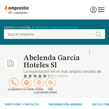
EMPRESITE ESPAÑA
ABELENDA GARCIA HOTELES SL
Buscar
Abelenda Garcia
Hoteles Sl
La explotacion en el mas amplio senado de
hoteles, servicios hoteleros, hosteleria y
0
/5
( 0 votos)
restauracion en general, como pub,
discotecas. construccion, promocion,
explotacion inmobiliaria, adquirir,
LLAMAR
SITIO WEB
CÓMO
VER
LLEGAR
INFORME
administrar, gestionar,
DIRECCIÓN Y CONTACTO
INFORMACIÓN GENERAL
DATOS COM