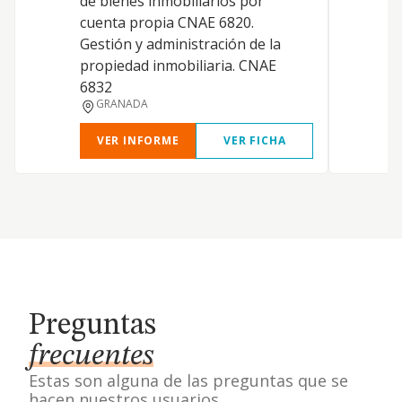
de bienes inmobiliarios por
a
cuenta propia CNAE 6820.
i
Gestión y administración de la
g
propiedad inmobiliaria. CNAE
6832
GRANADA
VER INFORME
VER FICHA
Preguntas
frecuentes
Estas son alguna de las preguntas que se
hacen nuestros usuarios