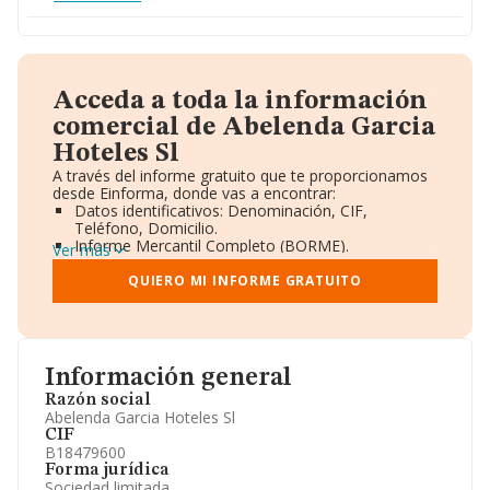
Acceda a toda la información
comercial de Abelenda Garcia
Hoteles Sl
A través del informe gratuito que te proporcionamos
desde Einforma, donde vas a encontrar:
Datos identificativos: Denominación, CIF,
Teléfono, Domicilio.
Informe Mercantil Completo (BORME).
Ver más
Gráficos de Evolución Ventas y Empleados.
Consejo de Administración y Administradores.
QUIERO MI INFORME GRATUITO
Directivos y Ejecutivos.
Accionistas.
Participaciones y Vinculaciones en otras empresas.
Artículos de prensa publicados sobre la empresa.
Información oficial y registral complementaria.
Información general
Razón social
Abelenda Garcia Hoteles Sl
CIF
B18479600
Forma jurídica
Sociedad limitada