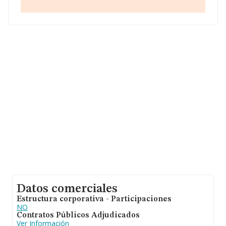
base de datos INFORMA constan 524 empresas, cuyas
ventas han obtenido los 238 millones de euros. Con el
fin de ampliar la información relativa a las compañías, la
media de empleados es de 11; la media de antigüedad
desde la constitución es de 18 años.
Datos comerciales
Estructura corporativa - Participaciones
NO
Contratos Públicos Adjudicados
Ver Información