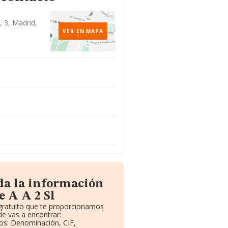
 3, Madrid,
VER EN MAPA
da la información
e A A 2 Sl
 gratuito que te proporcionamos
e vas a encontrar:
vos: Denominación, CIF,