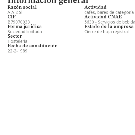
Información general
Razón social
Actividad
A A 2 Sl
cafés, bares de categoría
CIF
Actividad CNAE
B79070033
5630 - Servicios de bebid
Forma jurídica
Estado de la empresa
Sociedad limitada
Cierre de hoja registral
Sector
Hostelería
Fecha de constitución
22-2-1989