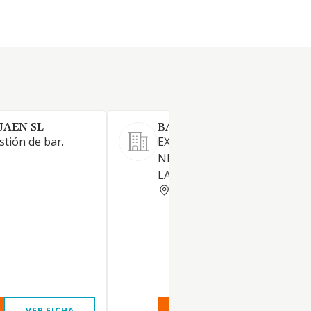
JAEN SL
BAR JANDRO SL
stión de bar.
EXPLOTACION DE LOCALES Y
NEGOCIOS RELACIONADOS 
LA ACTIVIDAD DE LA HOSTEL
MADRID
VER FICHA
VER INFORME
VER FIC