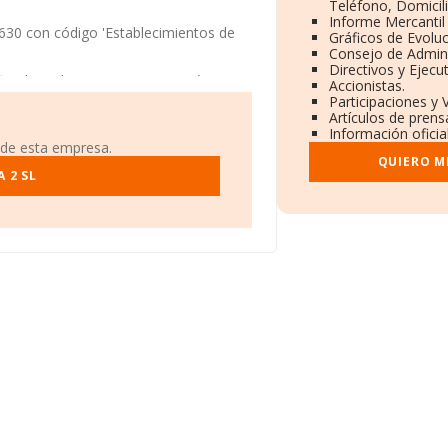
Teléfono, Domicili
Informe Mercanti
30 con código 'Establecimientos de
Gráficos de Evolu
Consejo de Admini
Directivos y Ejecut
fiscal en Plaza Luca De Tena núm. 3,
Accionistas.
Participaciones y 
Artículos de prens
6 compañías, en el ámbito nacional la
Información oficia
ula un promedio de facturación de 82
 de esta empresa.
rmación sobre Madrid, en la base de
QUIERO M
btenido los 1.011 millones de euros.
 2 SL
al, la media de empleados es de 2. La