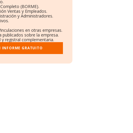
o.
l Completo (BORME).
ción Ventas y Empleados.
stración y Administradores.
ivos.
Vinculaciones en otras empresas.
a publicados sobre la empresa.
l y registral complementaria.
I INFORME GRATUITO