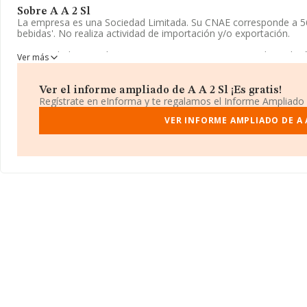
Sobre A A 2 Sl
La empresa es una Sociedad Limitada. Su CNAE corresponde a 56
bebidas'. No realiza actividad de importación y/o exportación.
La sociedad española
A A 2 S.L
, CIF B79070033, tiene domicilio 
Ver más
(28045), en el municipio de Madrid, Madrid.
En base a la información de la que dispone INFORMA sobre 66.56
Ver el informe ampliado de A A 2 Sl ¡Es gratis!
facturación alcanza la cifra de 5.524 millones de euros y se calc
Regístrate en eInforma y te regalamos el Informe Ampliado
mil euros entre todas las compañías. Teniendo en cuenta la info
datos de INFORMA aparecen 12241 empresas, cuyas ventas han o
VER INFORME AMPLIADO DE A A
Para aportar ulterior información de interés en el ámbito sectori
media de antigüedad desde la constitución es de 16 años.