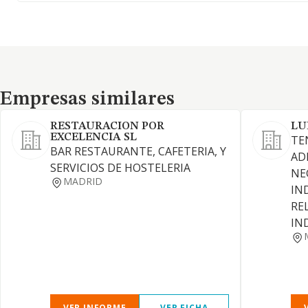
Empresas similares
Empresas similares
RESTAURACION POR
LU
EXCELENCIA SL
TE
BAR RESTAURANTE, CAFETERIA, Y
AD
SERVICIOS DE HOSTELERIA
NE
MADRID
IN
RE
IN
VER INFORME
VER FICHA