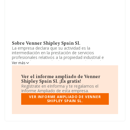
Sobre Venner Shipley Spain Sl.
La empresa declara que su actividad es la
intermediación en la prestación de servicios
profesionales relativos a la propiedad industrial e
intelectual. en particular: la proteccion de derechos,
Ver más
diseños, marcas, patentes y dominios etc. La empresa
está registrada como Sociedad Limitada. Su actividad
CNAE es 'Arrendamiento de la propiedad intelectual y
Ver el informe ampliado de Venner
productos similares, excepto trabajos protegidos por
Shipley Spain Sl. ¡Es gratis!
los derechos de autor' con código 7740. La sociedad no
Regístrate en eInforma y te regalamos el
tiene actividad en mercados exteriores.
Informe Ampliado de esta empresa.
VER INFORME AMPLIADO DE VENNER
La sociedad española
Venner Shipley Spain S.L
, con
SHIPLEY SPAIN SL.
número de identificación fiscal B67474023, está situada
en Calle Nuñez Morgado núm. 11 Piso 3 B, (28036), en
el municipio de Madrid, Madrid.
En relación con el sector y disponiendo de los datos de
hasta 996 empresas, a nivel nacional la facturación