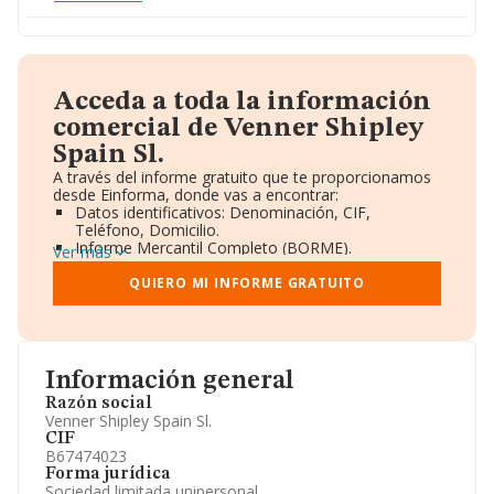
Acceda a toda la información
comercial de Venner Shipley
Spain Sl.
A través del informe gratuito que te proporcionamos
desde Einforma, donde vas a encontrar:
Datos identificativos: Denominación, CIF,
Teléfono, Domicilio.
Informe Mercantil Completo (BORME).
Ver más
Gráficos de Evolución Ventas y Empleados.
Consejo de Administración y Administradores.
QUIERO MI INFORME GRATUITO
Directivos y Ejecutivos.
Accionistas.
Participaciones y Vinculaciones en otras empresas.
Artículos de prensa publicados sobre la empresa.
Información oficial y registral complementaria.
Información general
Razón social
Venner Shipley Spain Sl.
CIF
B67474023
Forma jurídica
Sociedad limitada unipersonal