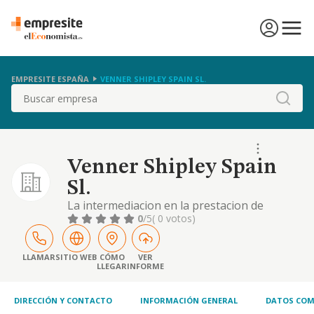
EMPRESITE ESPAÑA
VENNER SHIPLEY SPAIN SL.
Buscar
Venner Shipley Spain
Sl.
La intermediacion en la prestacion de
servicios profesionales relativos a la
0
/5
( 0 votos)
propiedad industrial e intelectual. en
particular: la proteccion de derechos,
diseños, marcas, patentes y dominios etc
LLAMAR
SITIO WEB
CÓMO
VER
LLEGAR
INFORME
DIRECCIÓN Y CONTACTO
INFORMACIÓN GENERAL
DATOS COM