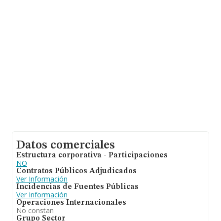
asciende a 382 millones de euros y la media entre todas
las compañías es de 383 mil euros de ventas. En
relación con la información de la provincia de Madrid, en
la base de datos de INFORMA aparecen 324 empresas,
cuyas ventas han obtenido los 204 millones de euros.
Con el fin de ampliar la información relativa a las
compañías, la antigüedad desde la constitución es de 12
años. La media de empleados de las empresas es de 2.
Datos comerciales
Estructura corporativa - Participaciones
NO
Contratos Públicos Adjudicados
Ver Información
Incidencias de Fuentes Públicas
Ver Información
Operaciones Internacionales
No constan
Grupo Sector