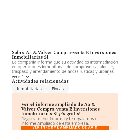
Sobre Aa & Valver Compra-venta E Inversiones
Inmobiliarias Sl
La compañía informa que su actividad es intermediación
en operaciones inmobiliarias de compraventa, alquiler,
traspaso y arrendamiento de fincas rústicas y urbanas.
La empresa está registrada como Sociedad Limitada. Su
Ver más
CNAE corresponde a 6831 con código 'Agentes de la
Actividades relacionadas
propiedad inmobiliaria'. La sociedad no tiene actividad
Inmobiliarias
Fincas
en mercados exteriores.
Es posible ponerse en contacto con la empresa a través
del teléfono 924313909.
Ver el informe ampliado de Aa &
Valver Compra-venta E Inversiones
La compañía
Aa & Valver Compra-venta e
Inmobiliarias Sl ¡Es gratis!
Inversiones Inmobiliarias S.L
, CIF B06390553, está
Regístrate en eInforma y te regalamos el
situada en Calle Marquesa De Pinares núm. 2, (06800),
Informe Ampliado de esta empresa.
en el municipio de Merida, Badajoz, Extremadura.
VER INFORME AMPLIADO DE AA &