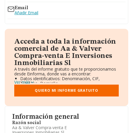
Email
Añadir Email
Acceda a toda la información
comercial de Aa & Valver
Compra-venta E Inversiones
Inmobiliarias Sl
A través del informe gratuito que te proporcionamos
desde Einforma, donde vas a encontrar:
Datos identificativos: Denominación, CIF,
Ver más
Teléfono, Domicilio.
Informe Mercantil Completo (BORME).
QUIERO MI INFORME GRATUITO
Gráficos de Evolución Ventas y Empleados.
Consejo de Administración y Administradores.
Directivos y Ejecutivos.
Accionistas.
Participaciones y Vinculaciones en otras empresas.
Información general
Artículos de prensa publicados sobre la empresa.
Información oficial y registral complementaria.
Razón social
Aa & Valver Compra-venta E
Inversiones Inmobiliarias Sl