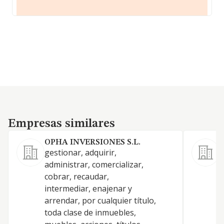
Empresas similares
Empresas similares
OPHA INVERSIONES S.L.
D
gestionar, adquirir,
C
administrar, comercializar,
a
cobrar, recaudar,
p
intermediar, enajenar y
c
arrendar, por cualquier título,
f
toda clase de inmuebles,
C