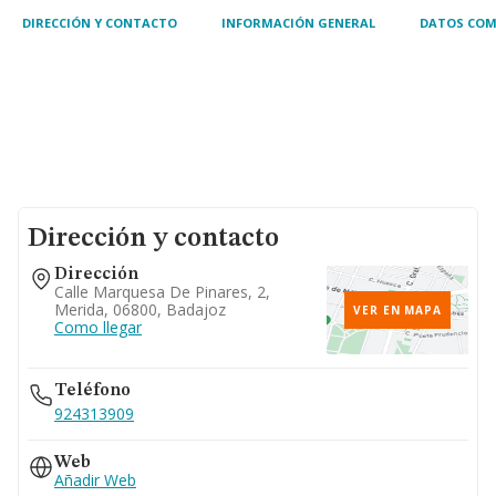
DIRECCIÓN Y CONTACTO
INFORMACIÓN GENERAL
DATOS COM
Dirección y contacto
Dirección
Calle Marquesa De Pinares, 2,
Merida, 06800, Badajoz
VER EN MAPA
Como llegar
Teléfono
924313909
Web
Añadir Web