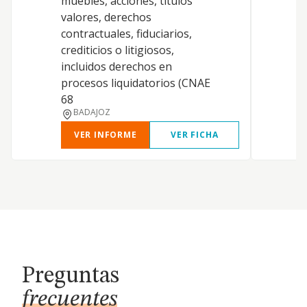
muebles, acciones, títulos
p
valores, derechos
b
contractuales, fiduciarios,
c
crediticios o litigiosos,
a
incluidos derechos en
a
procesos liquidatorios (CNAE
c
68
BADAJOZ
VER INFORME
VER FICHA
Preguntas
frecuentes