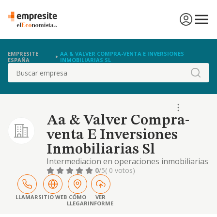
EMPRESITE
AA & VALVER COMPRA-VENTA E INVERSIONES
ESPAÑA
INMOBILIARIAS SL
Buscar
Aa & Valver Compra-
venta E Inversiones
Inmobiliarias Sl
Intermediacion en operaciones inmobiliarias
de compraventa, alquiler, traspaso y
0
/5
( 0 votos)
arrendamiento de fincas rusticas y urbanas
LLAMAR
SITIO WEB
CÓMO
VER
LLEGAR
INFORME