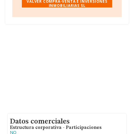
VALVER COMPRA-VENTA E INVERSIONES
INMOBILIARIAS SL
En base a la información de la que dispone INFORMA
sobre 54.122 compañías, la facturación en el ámbito
nacional alcanza los 4.318 millones de euros y la media
entre todas las compañías es de 79 mil euros de ventas.
Para aportar ulterior información de interés en el
ámbito sectorial, los empleados de media son 1; la
antigüedad alcanza los 7 años desde la constitución.
Datos comerciales
Estructura corporativa - Participaciones
NO