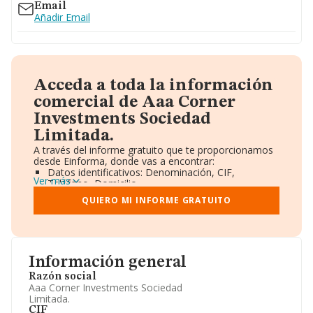
Email
Añadir Email
Acceda a toda la información
comercial de Aaa Corner
Investments Sociedad
Limitada.
A través del informe gratuito que te proporcionamos
desde Einforma, donde vas a encontrar:
Datos identificativos: Denominación, CIF,
Ver más
Teléfono, Domicilio.
Informe Mercantil Completo (BORME).
QUIERO MI INFORME GRATUITO
Gráficos de Evolución Ventas y Empleados.
Consejo de Administración y Administradores.
Directivos y Ejecutivos.
Accionistas.
Participaciones y Vinculaciones en otras empresas.
Información general
Artículos de prensa publicados sobre la empresa.
Información oficial y registral complementaria.
Razón social
Aaa Corner Investments Sociedad
Limitada.
CIF