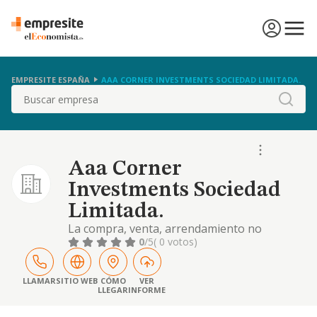
EMPRESITE ESPAÑA
AAA CORNER INVESTMENTS SOCIEDAD LIMITADA.
Buscar
Aaa Corner
Investments Sociedad
Limitada.
La compra, venta, arrendamiento no
financiero, administración, gestión,
0
/5
( 0 votos)
demolición, construcción y promoción de
toda clase de bienes inmuebles, incluidas
fincas rústicas y urbanas, junto a su
LLAMAR
SITIO WEB
CÓMO
VER
LLEGAR
INFORME
parcelación, urbanización y construcción