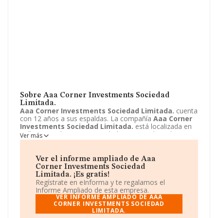
Sobre Aaa Corner Investments Sociedad
Limitada.
Aaa Corner Investments Sociedad Limitada.
cuenta
con 12 años a sus espaldas. La compañía
Aaa Corner
Investments Sociedad Limitada.
está localizada en
Calle Emporda, 14. Su actividad CNAE se ubica dentro
Ver más
de 6812 - Promoción inmobiliaria.
Aaa Corner
Investments Sociedad Limitada.
tiene un modelo de
sociedad Sociedad limitada.
Ver el informe ampliado de Aaa
Corner Investments Sociedad
Limitada. ¡Es gratis!
Regístrate en eInforma y te regalamos el
Informe Ampliado de esta empresa.
VER INFORME AMPLIADO DE AAA
CORNER INVESTMENTS SOCIEDAD
LIMITADA.