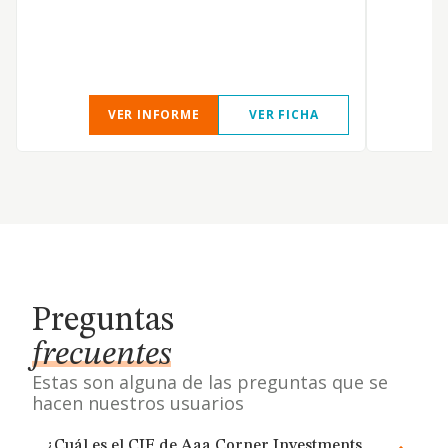
I
VER INFORME
VER FICHA
Preguntas
frecuentes
Estas son alguna de las preguntas que se
hacen nuestros usuarios
¿Cuál es el CIF de Aaa Corner Investments