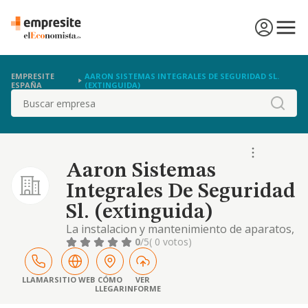
EMPRESITE
AARON SISTEMAS INTEGRALES DE SEGURIDAD SL.
ESPAÑA
(EXTINGUIDA)
Buscar
Aaron Sistemas
Integrales De Seguridad
Sl. (extinguida)
La instalacion y mantenimiento de aparatos,
dispositivos y sistemas de seguridad, unica y
0
/5
( 0 votos)
exclusivamente en el ambito territorial de la
comunidad autonoma de madrid
LLAMAR
SITIO WEB
CÓMO
VER
LLEGAR
INFORME