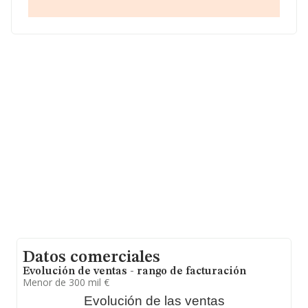
número 914151269.
La empresa española
Aaron Sistemas Integrales de
Seguridad S.L. (extinguida)
, con CIF B83923995, se
encuentra en Calle Sanchidrian núm. 36, (28224),
Pozuelo De Alarcón, Madrid.
En base a la información de la que dispone INFORMA
sobre 45.460 compañías, en el ámbito nacional la
facturación alcanza la cifra de 25.317 millones de euros
y la media entre todas las compañías es de 556 mil
euros de ventas en 2005. En cuanto a la información
relativa a la provincia de Madrid, en la base de datos
INFORMA constan 7758 empresas, cuyas ventas han
obtenido los 9.188 millones de euros. Con el fin de
ampliar la información relativa a las compañías, los
empleados de media son 4. La antigüedad desde la
constitución es de 17 años.
Datos comerciales
Evolución de ventas - rango de facturación
Menor de 300 mil €
Evolución de las ventas