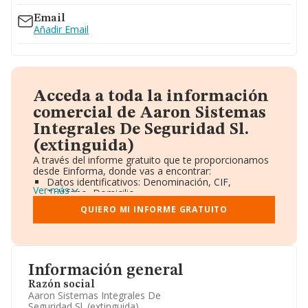
Email
Añadir Email
Acceda a toda la información
comercial de Aaron Sistemas
Integrales De Seguridad Sl.
(extinguida)
A través del informe gratuito que te proporcionamos
desde Einforma, donde vas a encontrar:
Datos identificativos: Denominación, CIF,
Ver más
Teléfono, Domicilio.
Informe Mercantil Completo (BORME).
QUIERO MI INFORME GRATUITO
Gráficos de Evolución Ventas y Empleados.
Consejo de Administración y Administradores.
Directivos y Ejecutivos.
Accionistas.
Participaciones y Vinculaciones en otras empresas.
Información general
Artículos de prensa publicados sobre la empresa.
Información oficial y registral complementaria.
Razón social
Aaron Sistemas Integrales De
Seguridad Sl. (extinguida)