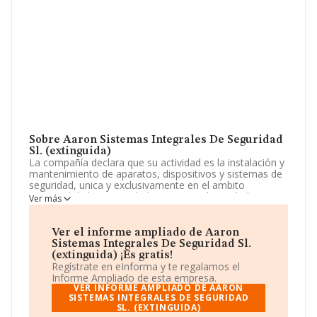
Sobre Aaron Sistemas Integrales De Seguridad
Sl. (extinguida)
La compañía declara que su actividad es la instalación y
mantenimiento de aparatos, dispositivos y sistemas de
seguridad, unica y exclusivamente en el ambito
territorial de la comunidad autonoma de madrid. La
Ver más
empresa está registrada como Sociedad Limitada. La
actividad de referencia CNAE corresponde a
'Instalaciones eléctricas', cuyo Código es 4321. No
Ver el informe ampliado de Aaron
realiza actividad de importación y/o exportación.
Sistemas Integrales De Seguridad Sl.
(extinguida) ¡Es gratis!
Atendiendo a los datos disponibles en INFORMA, el
Regístrate en eInforma y te regalamos el
número de empleados de la compañía ha estado por
Informe Ampliado de esta empresa.
debajo de la media de sector.
VER INFORME AMPLIADO DE AARON
SISTEMAS INTEGRALES DE SEGURIDAD
SL. (EXTINGUIDA)
Para llamar las oficinas se puede hacer a través del