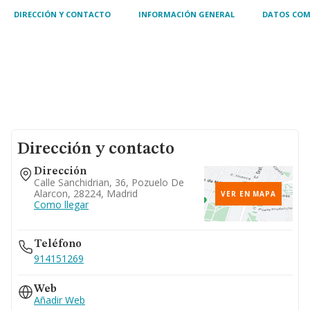
DIRECCIÓN Y CONTACTO
INFORMACIÓN GENERAL
DATOS COM
Dirección y contacto
Dirección
Calle Sanchidrian, 36, Pozuelo De
Alarcon, 28224, Madrid
VER EN MAPA
Como llegar
Teléfono
914151269
Web
Añadir Web