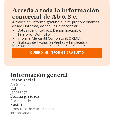
Acceda a toda la información
comercial de Ab 6. S.c.
A través del informe gratuito que te proporcionamos
desde Einforma, donde vas a encontrar:
Datos identificativos: Denominación, CIF,
Teléfono, Domicilio.
Informe Mercantil Completo (BORME).
Gráficos de Evolución Ventas y Empleados.
Ver más
Consejo de Administración y Administradores.
Directivos y Ejecutivos.
QUIERO MI INFORME GRATUITO
Accionistas.
Participaciones y Vinculaciones en otras empresas.
Artículos de prensa publicados sobre la empresa.
Información oficial y registral complementaria.
Información general
Razón social
Ab 6. S.c.
CIF
J55038079
Forma jurídica
Sociedad civil
Sector
Construcción y actividades
inmobiliarias