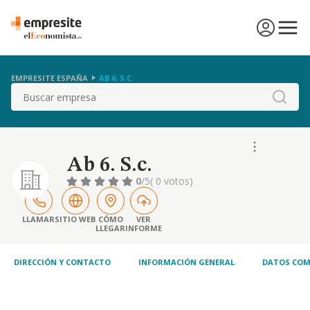
EMPRESITE ESPAÑA
AB 6. S.C.
Buscar
Ab 6. S.c.
0
/5
( 0 votos)
LLAMAR
SITIO WEB
CÓMO
VER
LLEGAR
INFORME
DIRECCIÓN Y CONTACTO
INFORMACIÓN GENERAL
DATOS COM