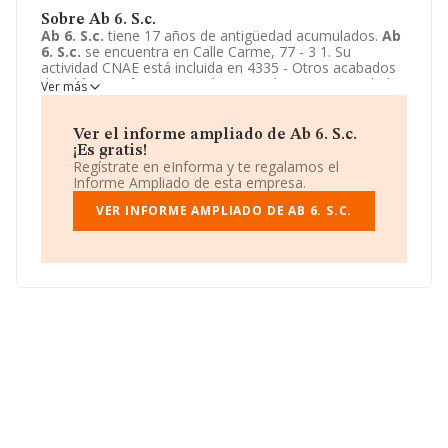
Sobre Ab 6. S.c.
Ab 6. S.c.
tiene 17 años de antigüedad acumulados.
Ab
6. S.c.
se encuentra en Calle Carme, 77 - 3 1. Su
actividad CNAE está incluida en 4335 - Otros acabados
de edificios.
Ab 6. S.c.
está registrada como Sociedad
Ver más
civil.
Ver el informe ampliado de Ab 6. S.c.
¡Es gratis!
Regístrate en eInforma y te regalamos el
Informe Ampliado de esta empresa.
VER INFORME AMPLIADO DE AB 6. S.C.