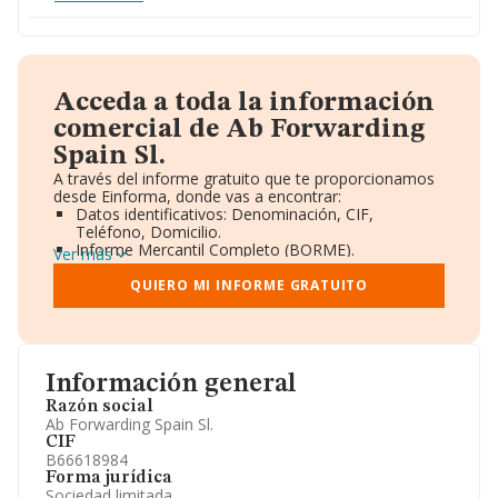
Acceda a toda la información
comercial de Ab Forwarding
Spain Sl.
A través del informe gratuito que te proporcionamos
desde Einforma, donde vas a encontrar:
Datos identificativos: Denominación, CIF,
Teléfono, Domicilio.
Informe Mercantil Completo (BORME).
Ver más
Gráficos de Evolución Ventas y Empleados.
Consejo de Administración y Administradores.
QUIERO MI INFORME GRATUITO
Directivos y Ejecutivos.
Accionistas.
Participaciones y Vinculaciones en otras empresas.
Artículos de prensa publicados sobre la empresa.
Información oficial y registral complementaria.
Información general
Razón social
Ab Forwarding Spain Sl.
CIF
B66618984
Forma jurídica
Sociedad limitada