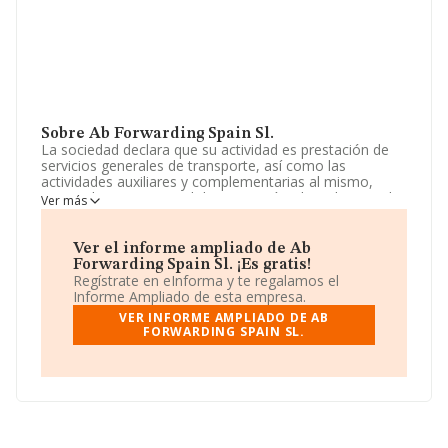
Sobre Ab Forwarding Spain Sl.
La sociedad declara que su actividad es prestación de
servicios generales de transporte, así como las
actividades auxiliares y complementarias al mismo,
nacional e internacional de mercancías de todo tipo, de
Ver más
carga completa o franccionada, via terrestre, etc. La
empresa es una Sociedad Limitada. Su actividad CNAE
es 'Transporte marítimo de mercancías' con código
Ver el informe ampliado de Ab
5020. La sociedad no tiene actividad en mercados
Forwarding Spain Sl. ¡Es gratis!
exteriores.
Regístrate en eInforma y te regalamos el
Informe Ampliado de esta empresa.
Dentro del ranking de empresas elaborado por
VER INFORME AMPLIADO DE AB
INFORMA, atendiendo a los niveles de facturación de la
FORWARDING SPAIN SL.
compañía, se destaca que: en 2024 la empresa ha caído
14 puestos a nivel sectorial pasando a ocupar la
posición 92, frente a la 78 del año anterior. Antes de la
compañía, en el ranking del sector, están empresas
como:
Bulk Tainer Iberia S.L
y
Hontoria Automocion
S.L
; algunas de las empresas que la siguen en la
clasificación del sector son
Compañia Maritima