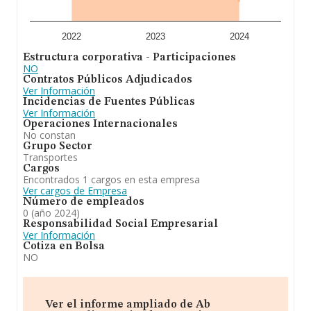
es prestación de servicios generales de transporte, así
como las actividades auxiliares y complementarias al
mismo, nacional e internacional de mercancías de todo
tipo, de carga completa o franccionada, via terrestre,
2022
2023
2024
etc. Se ha posicionado más abajo en el ranking de
Estructura corporativa - Participaciones
provincia frente al 2023.
NO
Contratos Públicos Adjudicados
Ver Información
Incidencias de Fuentes Públicas
Ver Información
Operaciones Internacionales
No constan
Grupo Sector
Transportes
Cargos
Encontrados 1 cargos en esta empresa
Ver cargos de Empresa
Número de empleados
0 (año 2024)
Responsabilidad Social Empresarial
Ver Información
Cotiza en Bolsa
NO
Ver el informe ampliado de Ab