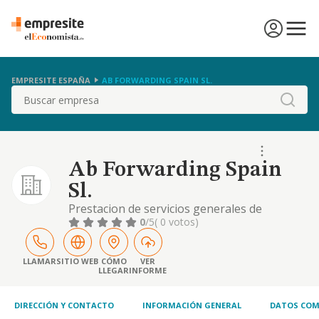
EMPRESITE ESPAÑA
AB FORWARDING SPAIN SL.
Buscar
Ab Forwarding Spain
Sl.
Prestacion de servicios generales de
transporte, asi como las actividades
0
/5
( 0 votos)
auxiliares y complementarias al mismo,
nacional e internacional de mercancias de
todo tipo, de carga completa o franccionada,
LLAMAR
SITIO WEB
CÓMO
VER
LLEGAR
INFORME
via terrestre, etc
DIRECCIÓN Y CONTACTO
INFORMACIÓN GENERAL
DATOS COM